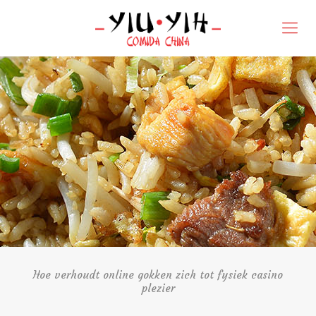
Hoe verhoudt online gokken zich tot fysiek casino
plezier