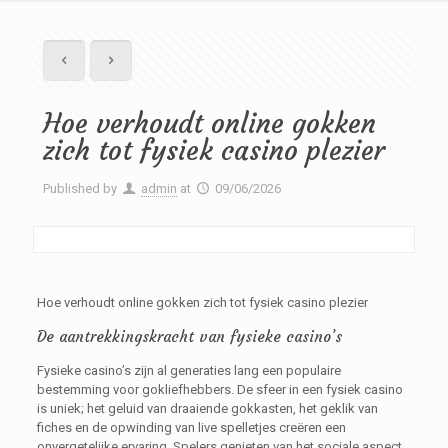
Hoe verhoudt online gokken
zich tot fysiek casino plezier
Published by
admin
at
09/06/2026
Hoe verhoudt online gokken zich tot fysiek casino plezier
De aantrekkingskracht van fysieke casino’s
Fysieke casino’s zijn al generaties lang een populaire
bestemming voor gokliefhebbers. De sfeer in een fysiek casino
is uniek; het geluid van draaiende gokkasten, het geklik van
fiches en de opwinding van live spelletjes creëren een
onvergetelijke ervaring. Spelers genieten van het sociale aspect