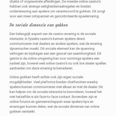
drukte of ongewenste afleidingen. De meeste online casino’s
hebben ook strenge veiligheidsmaatregelen en bieden
ondersteuning aan spelers om verantwoord te gokken. Dit zorgt
voor een meer ontspannen en gecontroleerde speelervaring.
De sociale dimensie van gokken
Een belangrijk aspect van de casino-ervaring is de sociale
interactie. In fysieke casino’s kunnen spelers direct
communiceren met dealers en andere spelers, wat de ervaring
dynamischer maakt. Dit sociale element kan de spanning
verhogen en bijdragen aan een gevoel van saamhorigheid. Dit
gemis in de online omgeving kan voor sommige spelers een
nadeel zijn, hoewel veel online casino’s nu ook live dealer spellen
aanbieden om deze ervaring te benaderen.
Online gokken heeft echter ook zijn eigen sociale
mogelijkheden. Veel platforms bieden chatfuncties waarbij
spelers kunnen communiceren met elkaar en met de dealer. Dit
kan helpen om de sociale interactie te bevorderen, hoewel het
niet hetzelfde is als face-to-face contact. Bovendien zijn er
online forums en gemeenschappen waar spelers tips en
ervaringen kunnen delen, wat de sociale dimensie van online
gokken versterkt.