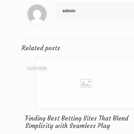
admin
Related posts
12/05/2026
Finding Best Betting Sites That Blend
Simplicity with Seamless Play