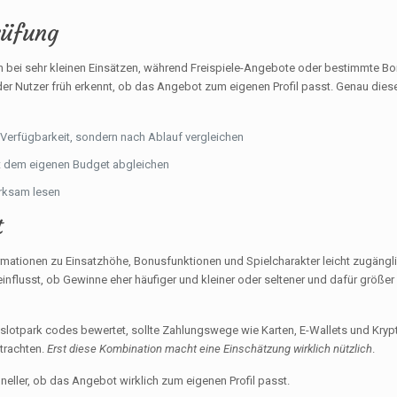
rüfung
ten bei sehr kleinen Einsätzen, während Freispiele-Angebote oder bestimmte Bo
er Nutzer früh erkennt, ob das Angebot zum eigenen Profil passt. Genau diese 
h Verfügbarkeit, sondern nach Ablauf vergleichen
it dem eigenen Budget abgleichen
rksam lesen
t
formationen zu Einsatzhöhe, Bonusfunktionen und Spielcharakter leicht zugängl
einflusst, ob Gewinne eher häufiger und kleiner oder seltener und dafür größer a
lotpark codes bewertet, sollte Zahlungswege wie Karten, E-Wallets und Krypt
trachten.
Erst diese Kombination macht eine Einschätzung wirklich nützlich
.
neller, ob das Angebot wirklich zum eigenen Profil passt.