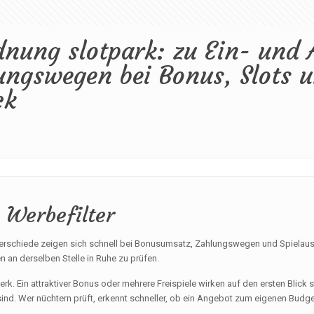
rdnung slotpark: zu Ein- und
ngswegen bei Bonus, Slots 
ck
 Werbefilter
nterschiede zeigen sich schnell bei Bonusumsatz, Zahlungswegen und Spielau
an derselben Stelle in Ruhe zu prüfen.
rk. Ein attraktiver Bonus oder mehrere Freispiele wirken auf den ersten Blic
 sind. Wer nüchtern prüft, erkennt schneller, ob ein Angebot zum eigenen Bud