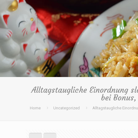
Alltagstaugliche Einordnung s
bei Bonus,
Home
Uncategorized
Alltagstaugliche Einordn