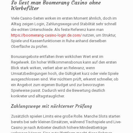
So liest man Boomerang Casino ohne
Werbefilter
Viele Casino-Seiten wirken im ersten Moment ähnlich, doch im
Alltag zeigen Login, Zahlungswege und Stabilität sehr schnell
die echten Unterschiede. Als feste Referenz kann man
https://boomerang-casino-login.de.com/
nutzen, um Struktur,
Spiele und Kassenfunktionen in Ruhe anhand derselben
Oberfläche zu prüfen.
Bonusangebote entfalten ihren wirklichen Wert erst im
Regelwerk. Ein hoher Willkommensbonus kann auf den ersten
Blick stark wirken, verliert aber an Relevanz, wenn
Umsatzbedingungen hoch, die Gültigkeit kurz oder viele Spiele
ausgeschlossen sind. Wer nüchtern prüft, erkennt schneller, ob
ein Angebot zum eigenen Budget und zur bevorzugten
Spielweise passt. Dadurch wird die Bewertung deutlich
konkreter und alltagstauglicher.
Zahlungswege mit nüchterner Prüfung
Zusätzlich spielen Limits eine große Rolle. Manche Slots starten
bereits bei sehr kleinen Einsätzen, während Tischspiele und Live-
Casino je nach Anbieter deutlich höhere Mindestbeträge