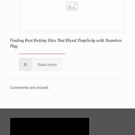
Finding Best Betting Sites That Blend Simplicity with Seamless
Play
Read more
Comments are closed.