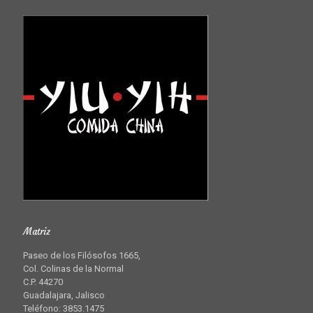
Matriz
Paseo de los Filósofos 1665,
Col. Colinas de la Normal
C.P. 44270
Guadalajara, Jalisco
Teléfono: 3853.1475