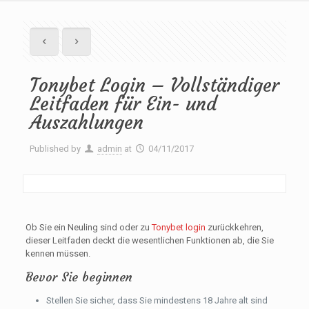
Tonybet Login – Vollständiger
Leitfaden für Ein- und
Auszahlungen
Published by
admin
at
04/11/2017
Ob Sie ein Neuling sind oder zu
Tonybet login
zurückkehren,
dieser Leitfaden deckt die wesentlichen Funktionen ab, die Sie
kennen müssen.
Bevor Sie beginnen
Stellen Sie sicher, dass Sie mindestens 18 Jahre alt sind