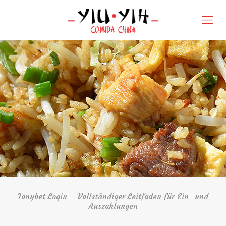
Tonybet Login – Vollständiger Leitfaden für Ein- und
Auszahlungen