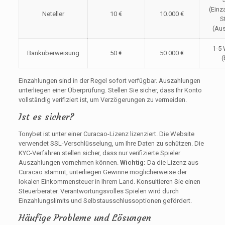
(Einz
Neteller
10 €
10.000 €
S
(Au
1-5
Banküberweisung
50 €
50.000 €
(
Einzahlungen sind in der Regel sofort verfügbar. Auszahlungen
unterliegen einer Überprüfung. Stellen Sie sicher, dass Ihr Konto
vollständig verifiziert ist, um Verzögerungen zu vermeiden.
Ist es sicher?
Tonybet ist unter einer Curacao-Lizenz lizenziert. Die Website
verwendet SSL-Verschlüsselung, um Ihre Daten zu schützen. Die
KYC-Verfahren stellen sicher, dass nur verifizierte Spieler
Auszahlungen vornehmen können.
Wichtig:
Da die Lizenz aus
Curacao stammt, unterliegen Gewinne möglicherweise der
lokalen Einkommensteuer in Ihrem Land. Konsultieren Sie einen
Steuerberater. Verantwortungsvolles Spielen wird durch
Einzahlungslimits und Selbstausschlussoptionen gefördert.
Häufige Probleme und Lösungen