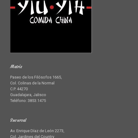
Matriz
Paseo de los Filósofos 1665,
Col. Colinas de la Normal
C.P. 44270
Guadalajara, Jalisco
Teléfono: 3853.1475
Sucursal
Av. Enrique Díaz de León 2273,
Col. Jardines del Country