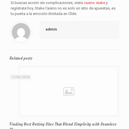
Si buscas acción sin complicaciones, visita
casino stake
y
regístrate hoy. Stake Casino no es solo un sitio de apuestas, es
tu puerta a la emoción ilimitada en Chile.
admin
Related posts
12/05/2026
Finding Best Betting Sites That Blend Simplicity with Seamless