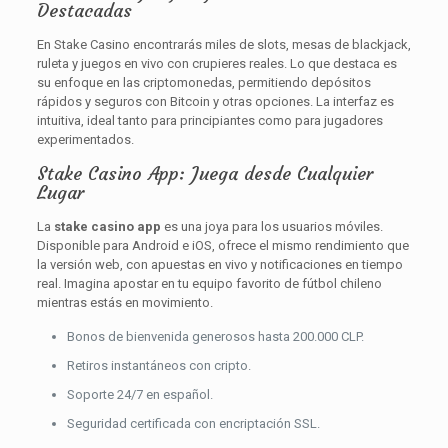
Destacadas
En Stake Casino encontrarás miles de slots, mesas de blackjack,
ruleta y juegos en vivo con crupieres reales. Lo que destaca es
su enfoque en las criptomonedas, permitiendo depósitos
rápidos y seguros con Bitcoin y otras opciones. La interfaz es
intuitiva, ideal tanto para principiantes como para jugadores
experimentados.
Stake Casino App: Juega desde Cualquier
Lugar
La
stake casino app
es una joya para los usuarios móviles.
Disponible para Android e iOS, ofrece el mismo rendimiento que
la versión web, con apuestas en vivo y notificaciones en tiempo
real. Imagina apostar en tu equipo favorito de fútbol chileno
mientras estás en movimiento.
Bonos de bienvenida generosos hasta 200.000 CLP.
Retiros instantáneos con cripto.
Soporte 24/7 en español.
Seguridad certificada con encriptación SSL.