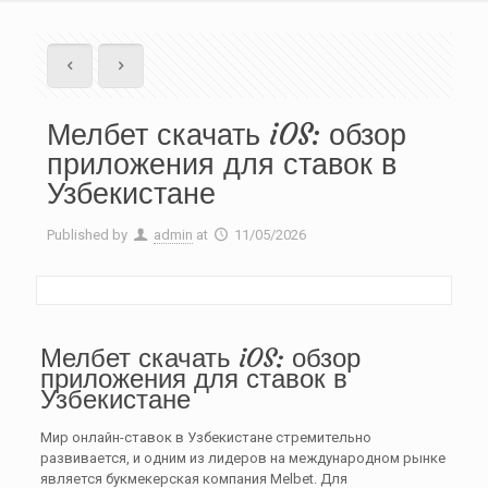
Мелбет скачать iOS: обзор
приложения для ставок в
Узбекистане
Published by
admin
at
11/05/2026
Мелбет скачать iOS: обзор
приложения для ставок в
Узбекистане
Мир онлайн-ставок в Узбекистане стремительно
развивается, и одним из лидеров на международном рынке
является букмекерская компания Melbet. Для