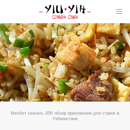
Мелбет скачать iOS: обзор приложения для ставок в
Узбекистане