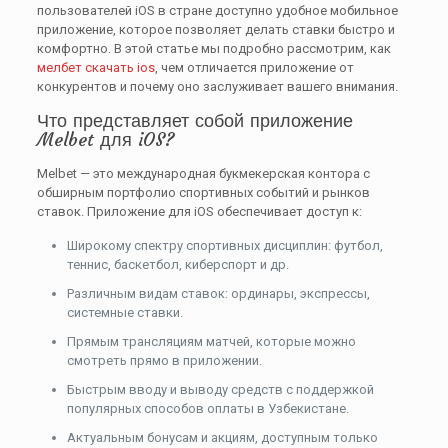
пользователей iOS в стране доступно удобное мобильное
приложение, которое позволяет делать ставки быстро и
комфортно. В этой статье мы подробно рассмотрим, как
мелбет скачать ios
, чем отличается приложение от
конкурентов и почему оно заслуживает вашего внимания.
Что представляет собой приложение
Melbet для iOS?
Melbet — это международная букмекерская контора с
обширным портфолио спортивных событий и рынков
ставок. Приложение для iOS обеспечивает доступ к:
Широкому спектру спортивных дисциплин: футбол,
теннис, баскетбол, киберспорт и др.
Различным видам ставок: ординары, экспрессы,
системные ставки.
Прямым трансляциям матчей, которые можно
смотреть прямо в приложении.
Быстрым вводу и выводу средств с поддержкой
популярных способов оплаты в Узбекистане.
Актуальным бонусам и акциям, доступным только