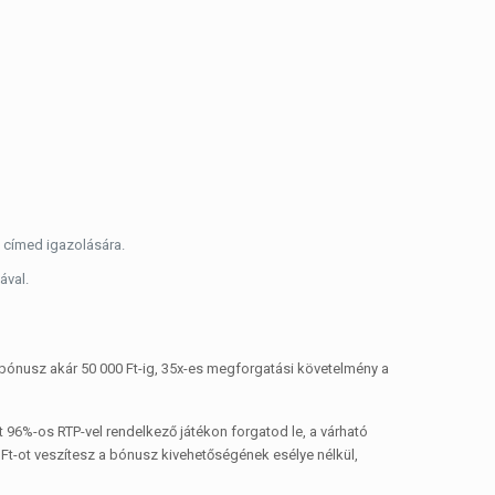
a címed igazolására.
ával.
bónusz akár 50 000 Ft-ig, 35x-es megforgatási követelmény a
t 96%-os RTP-vel rendelkező játékon forgatod le, a várható
00 Ft-ot veszítesz a bónusz kivehetőségének esélye nélkül,