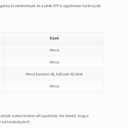
rgatási követelmények és a játék RTP-k együttesen határozzák
Díjak
Nincs
Nincs
Nincs kaszinó-díj, hálózati díj lehet
Nincs
ártyák széles körben elfogadottak. Ne feledd, hogy a
i adószabályokról.