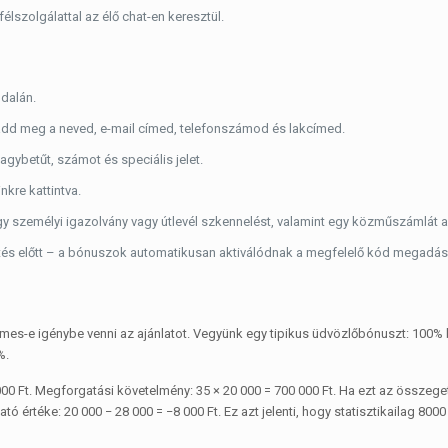
lszolgálattal az élő chat-en keresztül.
ldalán.
: add meg a neved, e-mail címed, telefonszámod és lakcímed.
agybetűt, számot és speciális jelet.
nkre kattintva.
egy személyi igazolvány vagy útlevél szkennelést, valamint egy közműszámlát 
és előtt – a bónuszok automatikusan aktiválódnak a megfelelő kód megadás
emes-e igénybe venni az ajánlatot. Vegyünk egy tipikus üdvözlőbónuszt: 100% 
%.
 000 Ft. Megforgatási követelmény: 35 × 20 000 = 700 000 Ft. Ha ezt az összege
ató értéke: 20 000 − 28 000 = −8 000 Ft. Ez azt jelenti, hogy statisztikailag 80