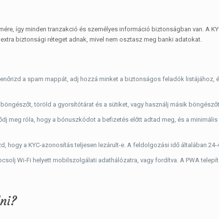
elmére, így minden tranzakció és személyes információ biztonságban van. A K
 extra biztonsági réteget adnak, mivel nem osztasz meg banki adatokat.
lenőrizd a spam mappát, adj hozzá minket a biztonságos feladók listájához, é
 böngészőt, töröld a gyorsítótárat és a sütiket, vagy használj másik böngész
dj meg róla, hogy a bónuszkódot a befizetés előtt adtad meg, és a minimális b
zd, hogy a KYC-azonosítás teljesen lezárult-e. A feldolgozási idő általában 24-48
csolj Wi-Fi helyett mobilszolgálati adathálózatra, vagy fordítva. A PWA telepíté
lni?