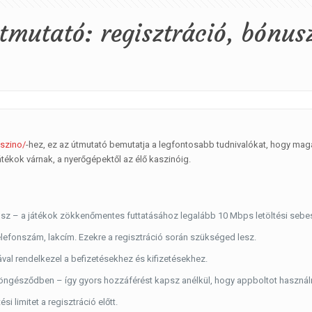
tmutató: regisztráció, bónusz
aszino/
-hez, ez az útmutató bemutatja a legfontosabb tudnivalókat, hogy maga
játékok várnak, a nyerőgépektől az élő kaszinóig.
lsz – a játékok zökkenőmentes futtatásához legalább 10 Mbps letöltési sebes
telefonszám, lakcím. Ezekre a regisztráció során szükséged lesz.
val rendelkezel a befizetésekhez és kifizetésekhez.
böngésződben – így gyors hozzáférést kapsz anélkül, hogy appboltot használn
si limitet a regisztráció előtt.