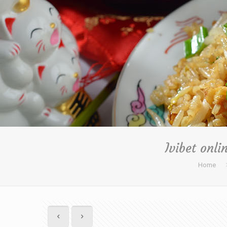
Ivibet onli
Home