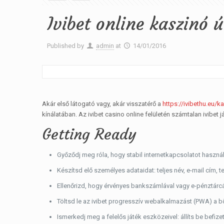
Ivibet online kaszinó ú
Published by
admin
at
14/01/2016
Akár első látogató vagy, akár visszatérő a
https://ivibethu.eu/k
kínálatában. Az ivibet casino online felületén számtalan ivibet 
Getting Ready
Győződj meg róla, hogy stabil internetkapcsolatot haszná
Készítsd elő személyes adataidat: teljes név, e-mail cím, 
Ellenőrizd, hogy érvényes bankszámlával vagy e-pénztárcá
Töltsd le az ivibet progresszív webalkalmazást (PWA) a 
Ismerkedj meg a felelős játék eszközeivel: állíts be befizeté