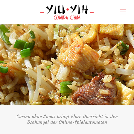
Casino ohne Lugas bringt klare Übersicht in den
Dschungel der Online-Spielautomaten