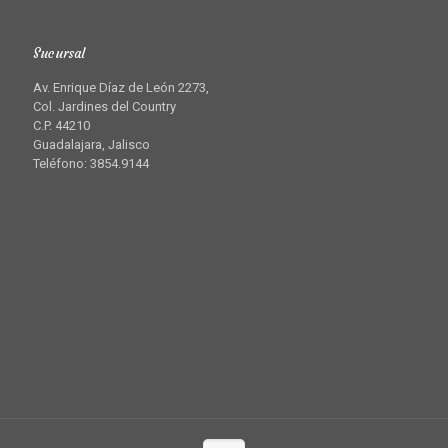
Sucursal
Av. Enrique Díaz de León 2273,
Col. Jardines del Country
C.P. 44210
Guadalajara, Jalisco
Teléfono: 3854.9144