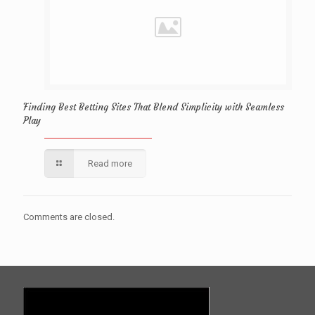
Finding Best Betting Sites That Blend Simplicity with Seamless
Play
Read more
Comments are closed.