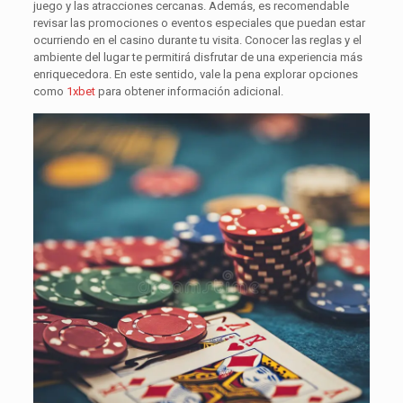
juego y las atracciones cercanas. Además, es recomendable
revisar las promociones o eventos especiales que puedan estar
ocurriendo en el casino durante tu visita. Conocer las reglas y el
ambiente del lugar te permitirá disfrutar de una experiencia más
enriquecedora. En este sentido, vale la pena explorar opciones
como
1xbet
para obtener información adicional.