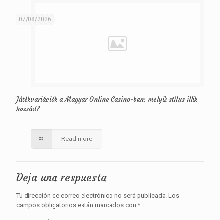
07/08/2026
Játékvariációk a Magyar Online Casino-ban: melyik stílus illik
hozzád?
Read more
Deja una respuesta
Tu dirección de correo electrónico no será publicada.
Los
campos obligatorios están marcados con
*