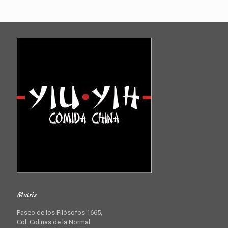
Matriz
Paseo de los Filósofos 1665,
Col. Colinas de la Normal