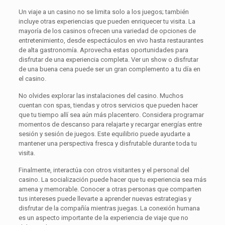
Un viaje a un casino no se limita solo a los juegos; también
incluye otras experiencias que pueden enriquecer tu visita. La
mayoría de los casinos ofrecen una variedad de opciones de
entretenimiento, desde espectáculos en vivo hasta restaurantes
de alta gastronomía. Aprovecha estas oportunidades para
disfrutar de una experiencia completa. Ver un show o disfrutar
de una buena cena puede ser un gran complemento a tu día en
el casino.
No olvides explorar las instalaciones del casino. Muchos
cuentan con spas, tiendas y otros servicios que pueden hacer
que tu tiempo allí sea aún más placentero. Considera programar
momentos de descanso para relajarte y recargar energías entre
sesión y sesión de juegos. Este equilibrio puede ayudarte a
mantener una perspectiva fresca y disfrutable durante toda tu
visita.
Finalmente, interactúa con otros visitantes y el personal del
casino. La socialización puede hacer que tu experiencia sea más
amena y memorable. Conocer a otras personas que comparten
tus intereses puede llevarte a aprender nuevas estrategias y
disfrutar de la compañía mientras juegas. La conexión humana
es un aspecto importante de la experiencia de viaje que no