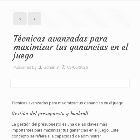
Técnicas avanzadas para
maximizar tus ganancias en el
juego
Published by
admin
at
03/06/2026
Técnicas avanzadas para maximizar tus ganancias en el juego
Gestión del presupuesto y bankroll
La gestión del presupuesto es una de las claves más
importantes para maximizar tus ganancias en el juego. Este
concepto se refiere a la capacidad de administrar