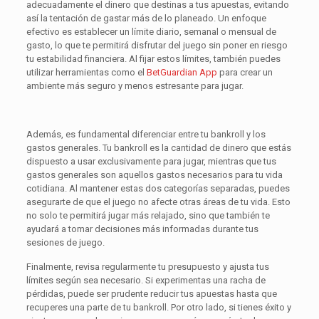
adecuadamente el dinero que destinas a tus apuestas, evitando
así la tentación de gastar más de lo planeado. Un enfoque
efectivo es establecer un límite diario, semanal o mensual de
gasto, lo que te permitirá disfrutar del juego sin poner en riesgo
tu estabilidad financiera. Al fijar estos límites, también puedes
utilizar herramientas como el
BetGuardian App
para crear un
ambiente más seguro y menos estresante para jugar.
Además, es fundamental diferenciar entre tu bankroll y los
gastos generales. Tu bankroll es la cantidad de dinero que estás
dispuesto a usar exclusivamente para jugar, mientras que tus
gastos generales son aquellos gastos necesarios para tu vida
cotidiana. Al mantener estas dos categorías separadas, puedes
asegurarte de que el juego no afecte otras áreas de tu vida. Esto
no solo te permitirá jugar más relajado, sino que también te
ayudará a tomar decisiones más informadas durante tus
sesiones de juego.
Finalmente, revisa regularmente tu presupuesto y ajusta tus
límites según sea necesario. Si experimentas una racha de
pérdidas, puede ser prudente reducir tus apuestas hasta que
recuperes una parte de tu bankroll. Por otro lado, si tienes éxito y