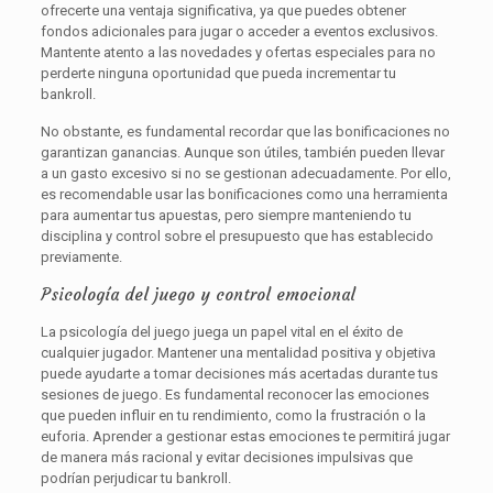
ofrecerte una ventaja significativa, ya que puedes obtener
fondos adicionales para jugar o acceder a eventos exclusivos.
Mantente atento a las novedades y ofertas especiales para no
perderte ninguna oportunidad que pueda incrementar tu
bankroll.
No obstante, es fundamental recordar que las bonificaciones no
garantizan ganancias. Aunque son útiles, también pueden llevar
a un gasto excesivo si no se gestionan adecuadamente. Por ello,
es recomendable usar las bonificaciones como una herramienta
para aumentar tus apuestas, pero siempre manteniendo tu
disciplina y control sobre el presupuesto que has establecido
previamente.
Psicología del juego y control emocional
La psicología del juego juega un papel vital en el éxito de
cualquier jugador. Mantener una mentalidad positiva y objetiva
puede ayudarte a tomar decisiones más acertadas durante tus
sesiones de juego. Es fundamental reconocer las emociones
que pueden influir en tu rendimiento, como la frustración o la
euforia. Aprender a gestionar estas emociones te permitirá jugar
de manera más racional y evitar decisiones impulsivas que
podrían perjudicar tu bankroll.