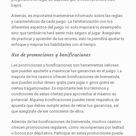
bajos.
Además, es importante mantenerse informado sobre las reglas
y características de cada juego. La familiarización con los
diferentes aspectos del juego no solo mejorará tu desempeño,
sino que también te hará sentir más seguro al jugar. Asegúrate
de practicar y aprender de tus errores; esto te permitirá ajustar tu
enfoque y mejorar tus habilidades con el tiempo.
Uso de promociones y bonificaciones
Las promociones y bonificaciones son herramientas valiosas
que pueden ayudarte a maximizar tus ganancias en el juego. La
mayoría de los casinos ofrecen bonificaciones de bienvenida,
que pueden incluir dinero gratis para jugar o giros gratis en
ciertas tragamonedas. Es importante leer los términos y
condiciones de estas ofertas para aprovechar al máximo su
potencial. Algunas bonificaciones pueden tener requisitos de
apuesta que debes cumplir antes de retirar tus ganancias, así
que asegúrate de ser consciente de ellos.
Además de las bonificaciones de bienvenida, muchos casinos
ofrecen promociones regulares, como recompensas por lealtad
o bonos por depósitos. Participar en estas promociones puede