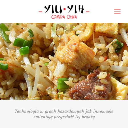
Technologia w grach hazardowych Jak innowacje
zmieniają przyszłość tej branży