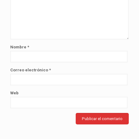
Nombre
*
Correo electrónico
*
Web