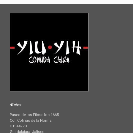
Matriz
Paseo de los Filósofos 1665,
Col. Colinas de la Normal
C.P. 44270
Guadalajara, Jalisco