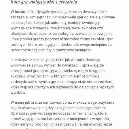
Rola gry umiejętności i szczęścia
W hazardzie tradycyjnie rywalizują ze sobą dwa czynniki –
szczęście i umiejętności. Chociaż wiele gier opiera się głównie
na szczęściu, takich jak automaty, istnieją również gry
wymagające strategii i umiejętności, takie jak poker czy
blackjack. Nowoczesne technologie pozwalają na rozwijanie
umiejętności graczy poprzez różnorodne formy szkoleń i gier
próbnych, które pomagają im doskonalić swoje umiejętności
przed rozpoczęciem gry o prawdziwe pieniądze.
Interaktywne elementy gier, takie jak wirtualni dealerzy,
wprowadzają nowy wymiar do rywalizacji i sprawiają, że
umiejętności graczy odgrywają większą rolę w osiąganiu
sukcesu. W sytuacjach, w których umiejętności mogą
zadecydować o wyniku gry, technologia staje się narzędziem,
które wspiera graczy w ich dążeniach do osiągnięcia lepszych
wyników.
W miarę jak branża się rozwija, coraz większą wagę przykłada
się do równowagi między szczęściem a umiejętnościami.
Operatorzy gier wdrażają nowoczesne mechanizmy, które
umożliwiają graczom korzystanie z umiejętności w sposób,
który nie tylko podnosi ich zaangażowanie, ale również może