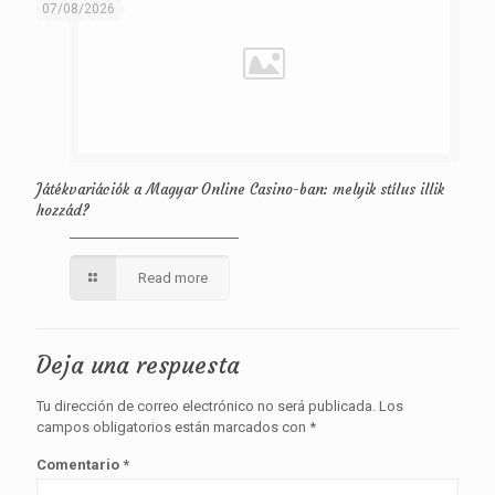
07/08/2026
Játékvariációk a Magyar Online Casino-ban: melyik stílus illik
hozzád?
Read more
Deja una respuesta
Tu dirección de correo electrónico no será publicada.
Los
campos obligatorios están marcados con
*
Comentario
*