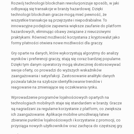
Rozwój technologii blockchain rewolucjonizuje sposób, w jaki
odbywają się transakcje w branży hazardowej. Dzięki
technologii blockchain gracze mogą mieć pewność, że
wszystkie transakcje są przejrzyste i niepodrabialne. To
innowacyjne podejście zapewnia większe zaufanie do platform
hazardowych, eliminując obawy związane z nieuczciwymi
praktykami. Również możliwość korzystania z kryptowalut jako
formy płatności otwiera nowe możliwości dla graczy.
Gry oparte na danych, które wykorzystują algorytmy do analizy
wyników i preferencji graczy, stają się coraz bardziej popularne.
Dzięki tym danym operatorzy mogą skuteczniej dostosowywać
swoje oferty, co prowadzi do wyższych wskaźników
zaangażowania i satysfakcji. Zastosowanie analityki danych
pozwala także na szybsze identyfikowanie trendów i
reagowanie na zmieniające się oczekiwania rynku.
Wprowadzenie programów lojalnościowych opartych na
technologiach mobilnych staje się standardem w branży. Gracze
są nagradzani za regularne korzystanie z platform, co zwiększa
ich zaangażowanie. Aplikacje mobilne umożliwiają łatwe
zbieranie punktów lojalnościowych i korzystanie z promocji, co
przyciąga nowych użytkowników oraz zachęca do częstszej gry.