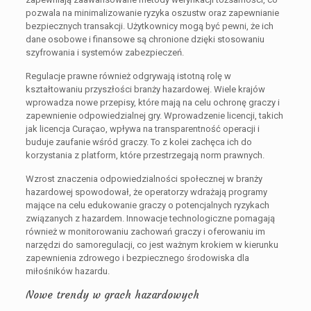
pozwala na minimalizowanie ryzyka oszustw oraz zapewnianie
bezpiecznych transakcji. Użytkownicy mogą być pewni, że ich
dane osobowe i finansowe są chronione dzięki stosowaniu
szyfrowania i systemów zabezpieczeń.
Regulacje prawne również odgrywają istotną rolę w
kształtowaniu przyszłości branży hazardowej. Wiele krajów
wprowadza nowe przepisy, które mają na celu ochronę graczy i
zapewnienie odpowiedzialnej gry. Wprowadzenie licencji, takich
jak licencja Curaçao, wpływa na transparentność operacji i
buduje zaufanie wśród graczy. To z kolei zachęca ich do
korzystania z platform, które przestrzegają norm prawnych.
Wzrost znaczenia odpowiedzialności społecznej w branży
hazardowej spowodował, że operatorzy wdrażają programy
mające na celu edukowanie graczy o potencjalnych ryzykach
związanych z hazardem. Innowacje technologiczne pomagają
również w monitorowaniu zachowań graczy i oferowaniu im
narzędzi do samoregulacji, co jest ważnym krokiem w kierunku
zapewnienia zdrowego i bezpiecznego środowiska dla
miłośników hazardu.
Nowe trendy w grach hazardowych