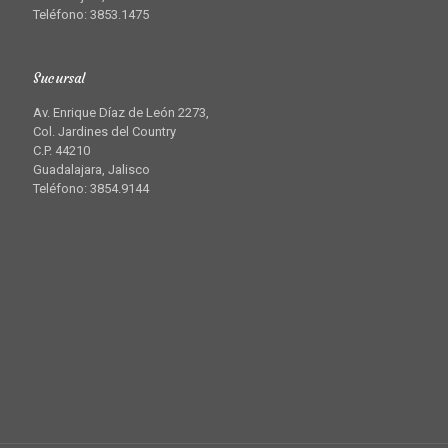
Teléfono: 3853.1475
Sucursal
Av. Enrique Díaz de León 2273,
Col. Jardines del Country
C.P. 44210
Guadalajara, Jalisco
Teléfono: 3854.9144