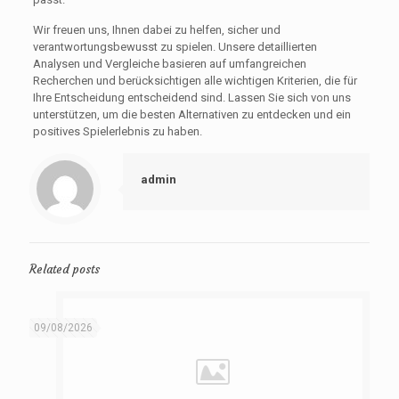
Wir freuen uns, Ihnen dabei zu helfen, sicher und
verantwortungsbewusst zu spielen. Unsere detaillierten
Analysen und Vergleiche basieren auf umfangreichen
Recherchen und berücksichtigen alle wichtigen Kriterien, die für
Ihre Entscheidung entscheidend sind. Lassen Sie sich von uns
unterstützen, um die besten Alternativen zu entdecken und ein
positives Spielerlebnis zu haben.
admin
Related posts
09/08/2026