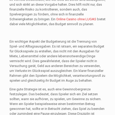
und sich strikt an diese Vorgabe halten. Dies hilft nicht nur, das
finanzielle Risiko zu kontrollieren, sondern auch, das
Spielvergnügen zu fördern, ohne sich in finanzielle
Schwierigkeiten zu bringen. Ein
Online Casino ohne LUGAS
bietet
dabei viele Möglichkeiten, das Budget sinnvoll zu planen.
Ein wichtiger Aspekt der Budgetierung ist die Trennung von
Spiel- und Alltagsausgaben. Es ist ratsam, ein separates Budget
für Glücksspiele zu erstellen, das nicht mit den Ausgaben für
Miete, Lebensmittel oder andere lebensnotwendige Dinge
vermischt wird. Dies gewährleistet, dass der Spieler nicht in
Versuchung gerät, Geld aus anderen Bereichen zu verwenden,
um Verluste im Glücksspiel auszugleichen. Ein klarer finanzieller
Rahmen gibt den Spielern die Möglichkeit, verantwortungsvoll zu
spielen und gleichzeitig ihr Budget im Auge zu behalten.
Eine gute Strategie ist es, auch eine Gewinnobergrenze
festzulegen. Das bedeutet, dass Spieler sich ein Ziel setzen
sollten, wann sie aufhören, zu spielen, um Gewinne zu sichern.
Wenn ein Spieler beispielsweise einen bestimmten Betrag
gewonnen hat, sollte er in Betracht ziehen, das Spiel zu beenden
oder zumindest eine Pause einzulegen. Diese Disziplin ist