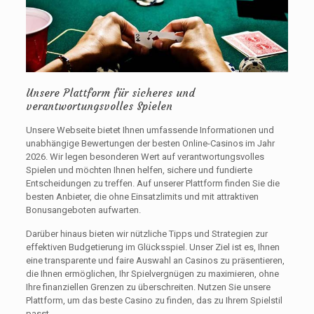
Unsere Plattform für sicheres und
verantwortungsvolles Spielen
Unsere Webseite bietet Ihnen umfassende Informationen und
unabhängige Bewertungen der besten Online-Casinos im Jahr
2026. Wir legen besonderen Wert auf verantwortungsvolles
Spielen und möchten Ihnen helfen, sichere und fundierte
Entscheidungen zu treffen. Auf unserer Plattform finden Sie die
besten Anbieter, die ohne Einsatzlimits und mit attraktiven
Bonusangeboten aufwarten.
Darüber hinaus bieten wir nützliche Tipps und Strategien zur
effektiven Budgetierung im Glücksspiel. Unser Ziel ist es, Ihnen
eine transparente und faire Auswahl an Casinos zu präsentieren,
die Ihnen ermöglichen, Ihr Spielvergnügen zu maximieren, ohne
Ihre finanziellen Grenzen zu überschreiten. Nutzen Sie unsere
Plattform, um das beste Casino zu finden, das zu Ihrem Spielstil
passt.