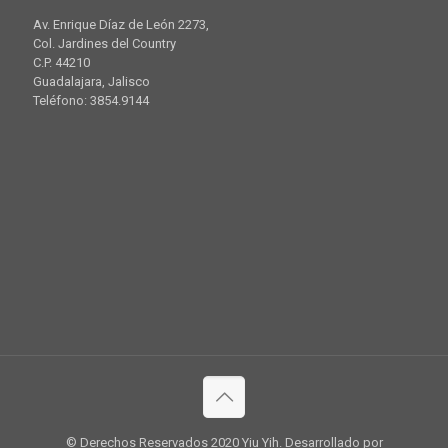
Av. Enrique Díaz de León 2273,
Col. Jardines del Country
C.P. 44210
Guadalajara, Jalisco
Teléfono: 3854.9144
© Derechos Reservados 2020 Yiu Yih. Desarrollado por