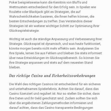
Poker beispielsweise kann die Kenntnis von Bluffs und
Wettmustern entscheidend für den Erfolg sein. In Spielen wie
Roulette oder Blackjack gibt es Strategien, die auf
Wahrscheinlichkeiten basieren, die Ihnen helfen können, die
besten Entscheidungen zu treffen. Das Verständnis dieser
Strategien ist ein weiterer wichtiger Schritt zur Optimierung Ihrer
Glücksspielstrategie.
Wichtig ist auch die ständige Anpassung und Verbesserung Ihrer
Strategie. Glücksspiel ist dynamisch, und was heute funktioniert,
könnte morgen bereits nicht mehr effektiv sein. Analysieren Sie
Ihre Spiele, lernen Sie aus Fehlern und bleiben Sie stets informiert
über neue Entwicklungen im Glücksspielbereich. So können Sie
Ihre Strategie anpassen und stets auf dem neuesten Stand
bleiben.
Das richtige Casino und Sicherheitsvorkehrungen
Die Wahl des richtigen Casinos ist entscheidend für ein sicheres
und unterhaltsames Spielerlebnis. Achten Sie darauf, dass das
Casino lizenziert und reguliert ist. Nur so stellen Sie sicher, dass
Ihre Daten und Ihr Geld geschützt sind. Zudem sollten Sie sich
über die angebotenen Zahlungsmethoden informieren und
darauf achten, dass das Casino transparente Bedingungen