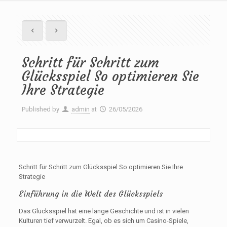
Schritt für Schritt zum
Glücksspiel So optimieren Sie
Ihre Strategie
Published by
admin
at
26/05/2026
Schritt für Schritt zum Glücksspiel So optimieren Sie Ihre
Strategie
Einführung in die Welt des Glücksspiels
Das Glücksspiel hat eine lange Geschichte und ist in vielen
Kulturen tief verwurzelt. Egal, ob es sich um Casino-Spiele,