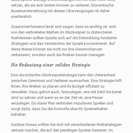
setzen, als sie sich leisten können zu verlieren. Eine kritische
Auseinandersetzung mit diesen Überzeugungen ist daher
unerlässlich.
Zusammenfassend lässt sich sagen, dass es wichtig ist, sich
von den verbreiteten Mythen im Glücksspiel zu distanzieren.
Stattdessen sollten Spieler sich auf die Entwicklung fundierter
Strategien und das Verständnis der Spiele konzentrieren. Auf
diese Weise können sie nicht nur ihre Gewinnchancen
verbessern, sondern auch die Risiken besser managen.
Die Bedeutung einer soliden Strategie
Eine durchdachte Glücksspielstrategie kann den Unterschied
zwischen Gewinnen und Verlieren ausmachen. Eine Strategie hilft
Ihnen, Ihre Wetten zu planen und Ihr Budget effizient zu
verwalten. Dazu gehört auch, festzulegen, wie viel Geld Sie bereit
sind zu setzen und wann es an der Zeit ist, eine Pause
einzulegen. Ein klarer Plan verhindert impulsives Spielen und
sorgt dafür, dass Sie die Kontrolle über Ihr Spielverhalten
behalten.
Darüber hinaus sollten Sie sich mit verschiedenen Wettstrategien
vertraut machen, die auf den jeweiligen Spielen basieren. Im