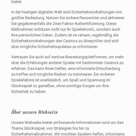
bietet.
In der heutigen digitalen Welt sind Sicherheitsvorkehrungen von
größter Bedeutung. Nutzen Sie sichere Passwörter und aktivieren
Sie gegebenenfalls die Zwei-Faktor-Authentifizierung. Diese
Maßnahmen schützen nicht nur Ihr Spielerkonto, sondern auch
Ihre persönlichen Daten. Zudem ist es ratsam, regelmäßig die
Sicherheitsvorkehrungen des Casinos zu überprüfen und sich
über mögliche Sicherheitsupdates zu informieren.
Vertrauen Sie auch auf seriöse Bewertungsplattformen, um mehr
über die Erfahrungen anderer Spieler mit bestimmten Casinos zu
erfahren. Das kann Ihnen helfen, eine informierte Entscheidung
zu treffen und mögliche Risiken zu minimieren. Ein sicheres
Spielerlebnis ist unerlässlich, um Spaß und Spannung im
Glücksspiel zu genießen, ohne unnötige Sorgen um Ihre
Sicherheit zu haben.
Über unsere Webseite
Unsere Webseite bietet umfassende Informationen rund um das
Thema Glücksspiel, von Strategien bis hin zu
Sicherheitsmaßnahmen. Wir möchten Spielern helfen, informierte