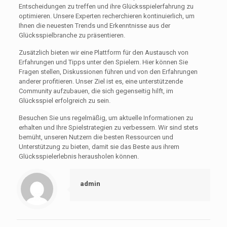
Entscheidungen zu treffen und ihre Glücksspielerfahrung zu
optimieren. Unsere Experten recherchieren kontinuierlich, um
Ihnen die neuesten Trends und Erkenntnisse aus der
Glücksspielbranche zu präsentieren.
Zusätzlich bieten wir eine Plattform für den Austausch von
Erfahrungen und Tipps unter den Spielern. Hier können Sie
Fragen stellen, Diskussionen führen und von den Erfahrungen
anderer profitieren. Unser Ziel ist es, eine unterstützende
Community aufzubauen, die sich gegenseitig hilft, im
Glücksspiel erfolgreich zu sein.
Besuchen Sie uns regelmäßig, um aktuelle Informationen zu
erhalten und Ihre Spielstrategien zu verbessern. Wir sind stets
bemüht, unseren Nutzern die besten Ressourcen und
Unterstützung zu bieten, damit sie das Beste aus ihrem
Glücksspielerlebnis herausholen können.
admin