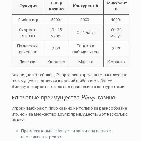
Pinup
Конкурент
Функция
Конкурент A
казино
B
Выбор игр
5000+
3000+
4000+
Скорость
От 15
От 30
От 1 часа
выплат
минут
минут
Поддержка
Только в
24/7
24/7
клиентов
рабочие часы
Лицензия
Кюрасао
Мальта
Кюрасао
Как видно из таблицы, Pinup казино предлагает множество
преимуществ, включая широкий выбор игр и более
быструю скорость выплат по сравнению с конкурентами.
Ключевые преимущества Pinup казино
Игроки выбирают Pinup казино не только за разнообразие
игр, но и за множество других преимуществ. Вот несколько
из них:
Привлекательные бонусы и акции для новых и
постоянных игроков.