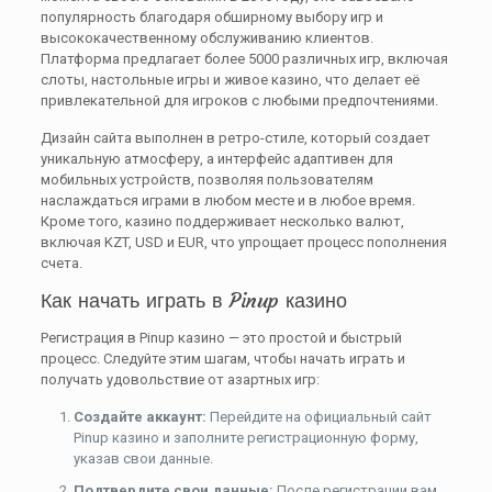
популярность благодаря обширному выбору игр и
высококачественному обслуживанию клиентов.
Платформа предлагает более 5000 различных игр, включая
слоты, настольные игры и живое казино, что делает её
привлекательной для игроков с любыми предпочтениями.
Дизайн сайта выполнен в ретро-стиле, который создает
уникальную атмосферу, а интерфейс адаптивен для
мобильных устройств, позволяя пользователям
наслаждаться играми в любом месте и в любое время.
Кроме того, казино поддерживает несколько валют,
включая KZT, USD и EUR, что упрощает процесс пополнения
счета.
Как начать играть в Pinup казино
Регистрация в Pinup казино — это простой и быстрый
процесс. Следуйте этим шагам, чтобы начать играть и
получать удовольствие от азартных игр:
Создайте аккаунт:
Перейдите на официальный сайт
Pinup казино и заполните регистрационную форму,
указав свои данные.
Подтвердите свои данные:
После регистрации вам