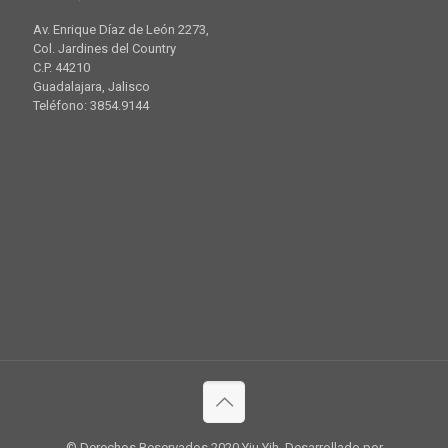
Av. Enrique Díaz de León 2273,
Col. Jardines del Country
C.P. 44210
Guadalajara, Jalisco
Teléfono: 3854.9144
© Derechos Reservados 2020 Yiu Yih. Desarrollado por