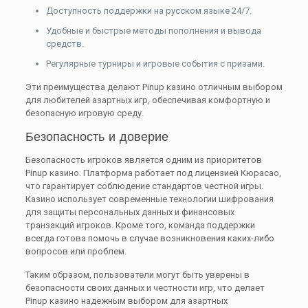
Доступность поддержки на русском языке 24/7.
Удобные и быстрые методы пополнения и вывода
средств.
Регулярные турниры и игровые события с призами.
Эти преимущества делают Pinup казино отличным выбором
для любителей азартных игр, обеспечивая комфортную и
безопасную игровую среду.
Безопасность и доверие
Безопасность игроков является одним из приоритетов
Pinup казино. Платформа работает под лицензией Кюрасао,
что гарантирует соблюдение стандартов честной игры.
Казино использует современные технологии шифрования
для защиты персональных данных и финансовых
транзакций игроков. Кроме того, команда поддержки
всегда готова помочь в случае возникновения каких-либо
вопросов или проблем.
Таким образом, пользователи могут быть уверены в
безопасности своих данных и честности игр, что делает
Pinup казино надежным выбором для азартных