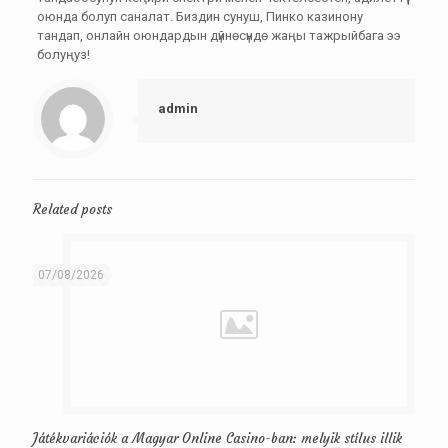
оюнда болуп саналат. Биздин сунуш, Пинко казинону
тандап, онлайн оюндардын дүйнөсүндө жаңы тажрыйбага ээ
болуңуз!
admin
Related posts
07/08/2026
Játékvariációk a Magyar Online Casino-ban: melyik stílus illik