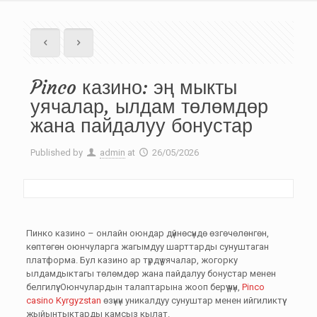
Pinco казино: эң мыкты
уячалар, ылдам төлөмдөр
жана пайдалуу бонустар
Published by
admin
at
26/05/2026
Пинко казино – онлайн оюндар дүйнөсүндө өзгөчөлөнгөн,
көптөгөн оюнчуларга жагымдуу шарттарды сунуштаган
платформа. Бул казино ар түрдүү уячалар, жогорку
ылдамдыктагы төлөмдөр жана пайдалуу бонустар менен
белгилүү. Оюнчулардын талаптарына жооп берүү үчүн,
Pinco
casino Kyrgyzstan
өзүнүн уникалдуу сунуштар менен ийгиликтүү
жыйынтыктарды камсыз кылат.