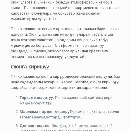
оюнчуларга ачык-айкын оюндун атмосферасын камсыз
кылат. Пинко казино ар кандай оюндар менен эле чектелип
калбастан, оюнчулары үчүн бонустар жана акчалай
сыйлыктарды сунуштайт.
Пинко казинонун негизги артыкчылыктарынын бири – анын
адистиги. Оюнчулар өз сүймөнчүктүү уячаларын таба алышат
жана жогорку сапаттагы оюндарды ойноп, акча табуу
мүмкүнчүлүгүнө ээ болушат. Платформанын ар тараптуу
оюндардын сунушу, оюнчуларга ар кандай креативдүү
элементтер менен таанышууну сунуштайт.
Оюнга киришүү
Пинко казинодо оюнга кирүү процессин жөнөкөй кылуу үчүн, бир
нече кадамдарды аткарыш керек. Келгиле, оюнга киришүү үчүн
кандай аракеттерди жасоо керектигин карап чыгалы:
Тиркеме жаратуу:
Пинко казино веб-сайтына кирип,
жаңы аккаунт түзүү.
Маалыматтарды текшерүү:
Тиркемени активдештирүү үчүн
зарыл маалыматтарды толтуруу.
Депозит жасоо:
Оюндарды ойноо үчүн жакшынакай