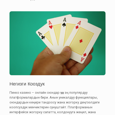
Негизги Кооздук
Пинко казино – онлайн оюндар үчүн эң популярдуу
платформалардын бири. Анын уникалдуу функциялары,
оюндардын кеңири тандоосу жана жогорку деңгээлдеги
коопсуздук менчиктерин сунуштайт. Платформанын
интерфейси жогорку сапатта, колдонууга жеңил, жана