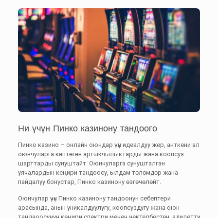
Ни үчүн Пинко казинону тандоого
Пинко казино – онлайн оюндар үчүн идеалдуу жер, анткени ал
оюнчуларга көптөгөн артыкчылыктарды жана коопсуз
шарттарды сунуштайт. Оюнчуларга сунушталган
уячалардын кеңири тандоосу, ылдам төлөмдөр жана
пайдалуу бонустар, Пинко казинону өзгөчөлөйт.
Оюнчулар үчүн Пинко казинону тандоонун себептери
арасында, анын уникалдуулугу, коопсуздугу жана оюн
тандаоосунун кеңири спектри менен чектелбестен, адилеттүү