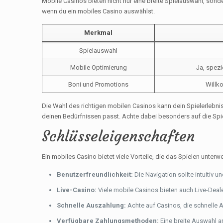
Mobile Casinos bieten nicht nur eine breite Spielauswahl, sonde
wenn du ein mobiles Casino auswählst.
Merkmal
Spielauswahl
Mobile Optimierung
Ja, spezi
Boni und Promotions
Willk
Die Wahl des richtigen mobilen Casinos kann dein Spielerlebnis
deinen Bedürfnissen passt. Achte dabei besonders auf die Spi
Schlüsseleigenschaften
Ein mobiles Casino bietet viele Vorteile, die das Spielen unte
Benutzerfreundlichkeit:
Die Navigation sollte intuitiv u
Live-Casino:
Viele mobile Casinos bieten auch Live-Dealer
Schnelle Auszahlung:
Achte auf Casinos, die schnelle 
Verfügbare Zahlungsmethoden:
Eine breite Auswahl an