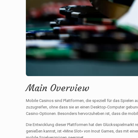
Main Overview
Mobile Casinos sind Plattformen, die speziell für das Spielen a
zuzugreifen, ohne dass sie an einen Desktop-Computer gebunden 
Casino-Optionen. Besonders hervorzuheben ist, dass die mobile
Die Entwicklung dieser Plattformen hat den Glücksspielmarkt rev
genießen kannst, ist «Mine Slot» von Inout Games, das mit einem
mobile Spielvergnügen geeignet.