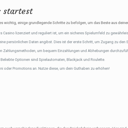
 startest
s wichtig, einige grundlegende Schritte zu befolgen, um das Beste aus deine
 Casino lizenziert und reguliert ist, um ein sicheres Spielumfeld zu gewährlei
ine persönlichen Daten angibst. Dies ist der erste Schritt, um Zugang zu den S
ren Zahlungsmethoden, um bequem Einzahlungen und Abhebungen durchzufüh
Beliebte Optionen sind Spielautomaten, Blackjack und Roulette.
i oder Promotions an. Nutze diese, um dein Guthaben zu erhöhen!