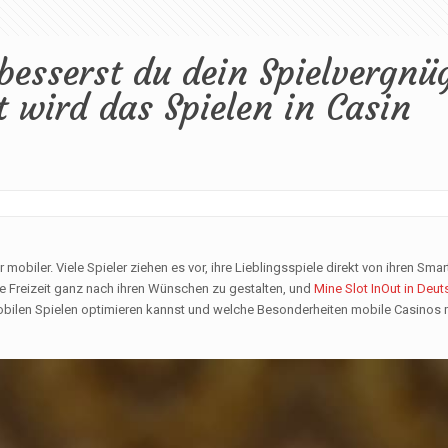
besserst du dein Spielvergnü
t wird das Spielen in Casin
r mobiler. Viele Spieler ziehen es vor, ihre Lieblingsspiele direkt von ihren 
hre Freizeit ganz nach ihren Wünschen zu gestalten, und
Mine Slot InOut in Deu
obilen Spielen optimieren kannst und welche Besonderheiten mobile Casinos m