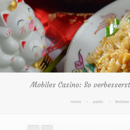
Mobiles Casino: So verbessers
Home
public
Mobiles 