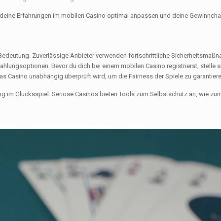
u deine Erfahrungen im mobilen Casino optimal anpassen und deine Gewinnch
 Bedeutung. Zuverlässige Anbieter verwenden fortschrittliche Sicherheitsmaßna
ungsoptionen. Bevor du dich bei einem mobilen Casino registrierst, stelle si
 Casino unabhängig überprüft wird, um die Fairness der Spiele zu garantiere
ung im Glücksspiel. Seriöse Casinos bieten Tools zum Selbstschutz an, wie zum 