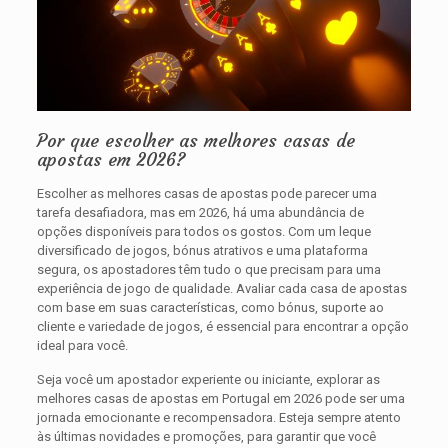
Por que escolher as melhores casas de
apostas em 2026?
Escolher as melhores casas de apostas pode parecer uma
tarefa desafiadora, mas em 2026, há uma abundância de
opções disponíveis para todos os gostos. Com um leque
diversificado de jogos, bónus atrativos e uma plataforma
segura, os apostadores têm tudo o que precisam para uma
experiência de jogo de qualidade. Avaliar cada casa de apostas
com base em suas características, como bónus, suporte ao
cliente e variedade de jogos, é essencial para encontrar a opção
ideal para você.
Seja você um apostador experiente ou iniciante, explorar as
melhores casas de apostas em Portugal em 2026 pode ser uma
jornada emocionante e recompensadora. Esteja sempre atento
às últimas novidades e promoções, para garantir que você