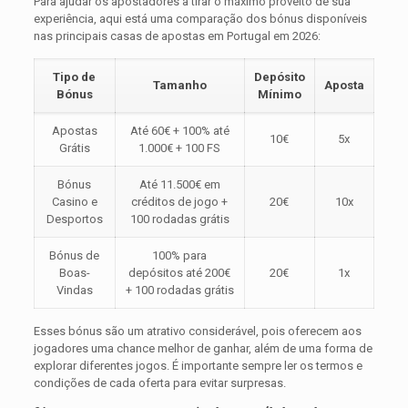
Para ajudar os apostadores a tirar o máximo proveito de sua
experiência, aqui está uma comparação dos bónus disponíveis
nas principais casas de apostas em Portugal em 2026:
Tipo de
Depósito
Tamanho
Aposta
Bónus
Mínimo
Apostas
Até 60€ + 100% até
10€
5x
Grátis
1.000€ + 100 FS
Bónus
Até 11.500€ em
Casino e
créditos de jogo +
20€
10x
Desportos
100 rodadas grátis
Bónus de
100% para
Boas-
depósitos até 200€
20€
1x
Vindas
+ 100 rodadas grátis
Esses bónus são um atrativo considerável, pois oferecem aos
jogadores uma chance melhor de ganhar, além de uma forma de
explorar diferentes jogos. É importante sempre ler os termos e
condições de cada oferta para evitar surpresas.