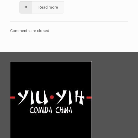
Read more
Comments are closed.