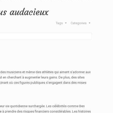
lus audacieux
Tags
Categories
rs, des musiciens et même des athlètes qui aiment s’adonner aux
t en cherchant à augmenter leurs gains. De plus, des sites
fascinant où ces figures publiques s’engagent dans des mises
 leur vie quotidienne surchargée. Les célébrités comme Ben
se à prendre des risques financiers considérables. Les histoires