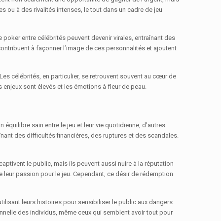
 ou à des rivalités intenses, le tout dans un cadre de jeu
poker entre célébrités peuvent devenir virales, entraînant des
contribuent à façonner l’image de ces personnalités et ajoutent
es célébrités, en particulier, se retrouvent souvent au cœur de
 enjeux sont élevés et les émotions à fleur de peau.
 équilibre sain entre le jeu et leur vie quotidienne, d’autres
ant des difficultés financières, des ruptures et des scandales.
ptivent le public, mais ils peuvent aussi nuire à la réputation
ue leur passion pour le jeu. Cependant, ce désir de rédemption
ilisant leurs histoires pour sensibiliser le public aux dangers
ionnelle des individus, même ceux qui semblent avoir tout pour