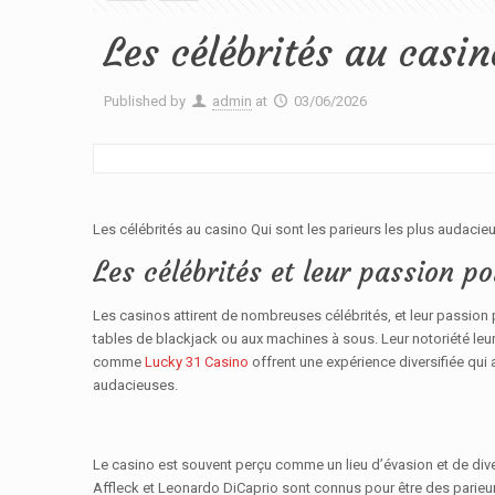
Les célébrités au casin
Published by
admin
at
03/06/2026
Les célébrités au casino Qui sont les parieurs les plus audacie
Les célébrités et leur passion po
Les casinos attirent de nombreuses célébrités, et leur passion 
tables de blackjack ou aux machines à sous. Leur notoriété leu
comme
Lucky 31 Casino
offrent une expérience diversifiée qui
audacieuses.
Le casino est souvent perçu comme un lieu d’évasion et de dive
Affleck et Leonardo DiCaprio sont connus pour être des parieurs 