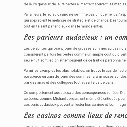
de leurs gains et de leurs pertes alimentent souvent les médias
Par ailleurs, le jeu au casino ne se limite pas uniquement à l’as
qui apprécient le mélange de stratégie et de chance. Des tou
tout en faisant parler d’eux dans le monde entier.
Les parieurs audacieux : un co
Les célébrités qui osent jouer de grosses sommes au casino se 
considèrent parfois les pertes comme un simple coût du diverti
seule nuit sont légion et témoignent de ce trait de personnalité 
Parmi les exemples les plus notables, on trouve le cas de l’ac
été aperçu en train de jouer des sommes faramineuses sur des t
par des amis et des collègues tout aussi férus de paris.
Ce comportement audacieux a des conséquences variées. D’un côt
célèbres, comme Michael Jordan, ont même été critiqués pour l
ces paris audacieux peuvent affecter leur carrière et leur imag
Les casinos comme lieux de ren
Les casinos sont souvent considérés comme des lieux où se mêl