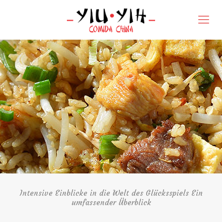
Intensive Einblicke in die Welt des Glücksspiels Ein
umfassender Überblick