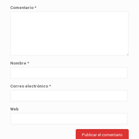
Comentario
*
Nombre
*
Correo electrónico
*
Web