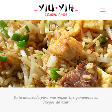
Guía avanzada para maximizar tus ganancias en
juegos de azar