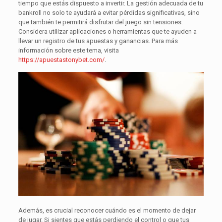
tiempo que estás dispuesto a invertir. La gestión adecuada de tu
bankroll no solo te ayudará a evitar pérdidas significativas, sino
que también te permitirá disfrutar del juego sin tensiones.
Considera utilizar aplicaciones o herramientas que te ayuden a
llevar un registro de tus apuestas y ganancias. Para más
información sobre este tema, visita
https://apuestastonybet.com/
.
Además, es crucial reconocer cuándo es el momento de dejar
de jugar. Si sientes que estás perdiendo el control o que tus