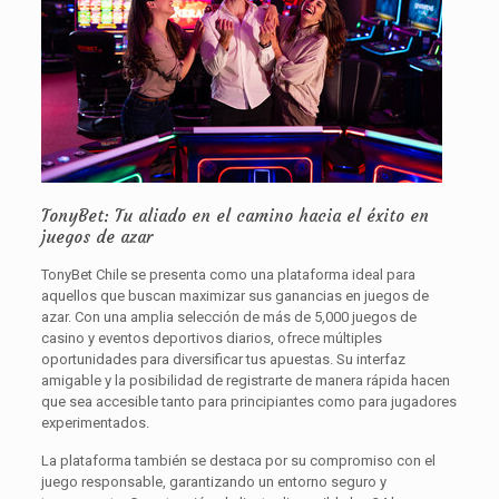
TonyBet: Tu aliado en el camino hacia el éxito en
juegos de azar
TonyBet Chile se presenta como una plataforma ideal para
aquellos que buscan maximizar sus ganancias en juegos de
azar. Con una amplia selección de más de 5,000 juegos de
casino y eventos deportivos diarios, ofrece múltiples
oportunidades para diversificar tus apuestas. Su interfaz
amigable y la posibilidad de registrarte de manera rápida hacen
que sea accesible tanto para principiantes como para jugadores
experimentados.
La plataforma también se destaca por su compromiso con el
juego responsable, garantizando un entorno seguro y