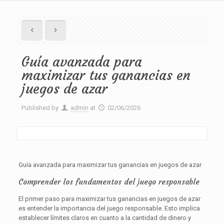
Guía avanzada para
maximizar tus ganancias en
juegos de azar
Published by
admin
at
02/06/2026
Guía avanzada para maximizar tus ganancias en juegos de azar
Comprender los fundamentos del juego responsable
El primer paso para maximizar tus ganancias en juegos de azar
es entender la importancia del juego responsable. Esto implica
establecer límites claros en cuanto a la cantidad de dinero y