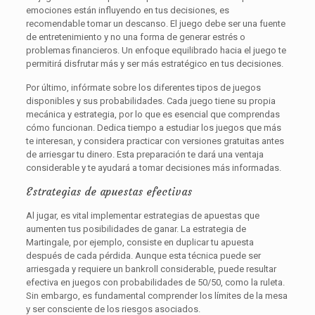
emociones están influyendo en tus decisiones, es
recomendable tomar un descanso. El juego debe ser una fuente
de entretenimiento y no una forma de generar estrés o
problemas financieros. Un enfoque equilibrado hacia el juego te
permitirá disfrutar más y ser más estratégico en tus decisiones.
Por último, infórmate sobre los diferentes tipos de juegos
disponibles y sus probabilidades. Cada juego tiene su propia
mecánica y estrategia, por lo que es esencial que comprendas
cómo funcionan. Dedica tiempo a estudiar los juegos que más
te interesan, y considera practicar con versiones gratuitas antes
de arriesgar tu dinero. Esta preparación te dará una ventaja
considerable y te ayudará a tomar decisiones más informadas.
Estrategias de apuestas efectivas
Al jugar, es vital implementar estrategias de apuestas que
aumenten tus posibilidades de ganar. La estrategia de
Martingale, por ejemplo, consiste en duplicar tu apuesta
después de cada pérdida. Aunque esta técnica puede ser
arriesgada y requiere un bankroll considerable, puede resultar
efectiva en juegos con probabilidades de 50/50, como la ruleta.
Sin embargo, es fundamental comprender los límites de la mesa
y ser consciente de los riesgos asociados.