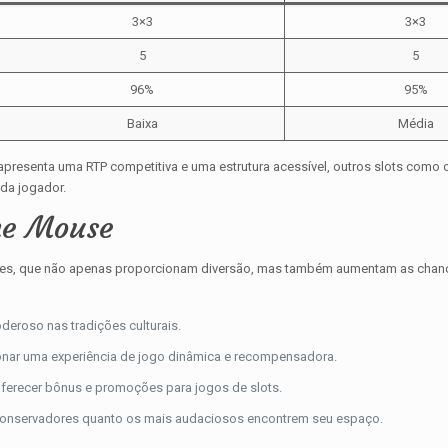
3×3
3×3
5
5
96%
95%
Baixa
Média
esenta uma RTP competitiva e uma estrutura acessível, outros slots como o 
da jogador.
ne Mouse
res, que não apenas proporcionam diversão, mas também aumentam as chance
deroso nas tradições culturais.
onar uma experiência de jogo dinâmica e recompensadora.
erecer bônus e promoções para jogos de slots.
conservadores quanto os mais audaciosos encontrem seu espaço.