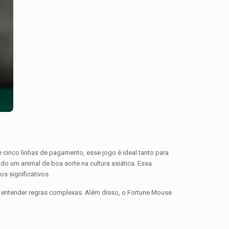
 cinco linhas de pagamento, esse jogo é ideal tanto para
do um animal de boa sorte na cultura asiática. Essa
 significativos.
m entender regras complexas. Além disso, o Fortune Mouse