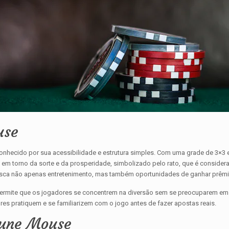
use
onhecido por sua acessibilidade e estrutura simples. Com uma grade de 3×3 e
 em torno da sorte e da prosperidade, simbolizado pelo rato, que é considera
sca não apenas entretenimento, mas também oportunidades de ganhar prêmios
ue permite que os jogadores se concentrem na diversão sem se preocuparem e
es pratiquem e se familiarizem com o jogo antes de fazer apostas reais.
tune Mouse