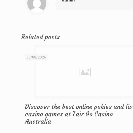
admin
Related posts
06/08/2026
Discover the best online pokies and li
casino games at Fair Go Casino
Australia