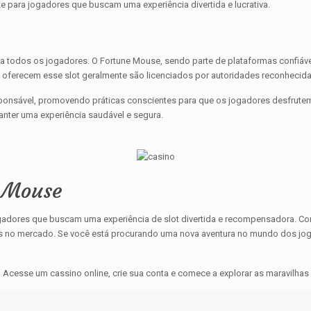
 para jogadores que buscam uma experiência divertida e lucrativa.
ra todos os jogadores. O Fortune Mouse, sendo parte de plataformas confiáv
e oferecem esse slot geralmente são licenciados por autoridades reconhecida
onsável, promovendo práticas conscientes para que os jogadores desfrute
nter uma experiência saudável e segura.
e Mouse
adores que buscam uma experiência de slot divertida e recompensadora. Co
níveis no mercado. Se você está procurando uma nova aventura no mundo dos j
 Acesse um cassino online, crie sua conta e comece a explorar as maravilhas