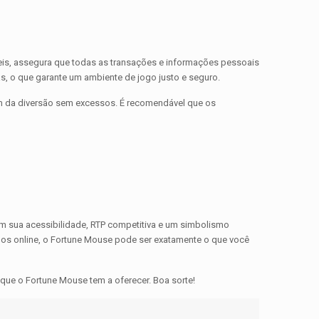
eis, assegura que todas as transações e informações pessoais
s, o que garante um ambiente de jogo justo e seguro.
m da diversão sem excessos. É recomendável que os
m sua acessibilidade, RTP competitiva e um simbolismo
ogos online, o Fortune Mouse pode ser exatamente o que você
 que o Fortune Mouse tem a oferecer. Boa sorte!