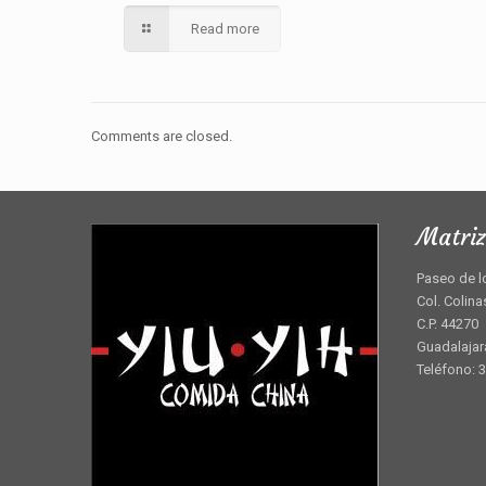
Read more
Comments are closed.
Matriz
Paseo de l
Col. Colina
C.P. 44270
Guadalajar
Teléfono: 