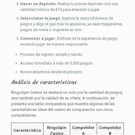
Hacer un depósito:
Realiza tu primer depósito con una
cantidad mínima de €15 para empezar a jugar.
Seleccionar tu juego:
Explora la vasta biblioteca de
juegos y elige el que más te apasione, ya sean tragaperras,
juegos de mesa o crupieres en vivo.
Comenzar a jugar:
Disfruta de la experiencia de juego,
recuerda jugar de manera responsable.
Proceso de registro simple y rápido.
Acceso inmediato a más de 5,000 juegos.
Bonos atractivos desde el principio.
Análisis de características
RingoSpin Casino se destaca no solo por la cantidad de juegos,
sino también por la calidad de su oferta. A continuación, se
presenta una tabla comparativa que muestra algunas de las
características clave del casino en comparación con otros
competidores.
RingoSpin
Competidor
Competidor
Característica
Casino
A
B