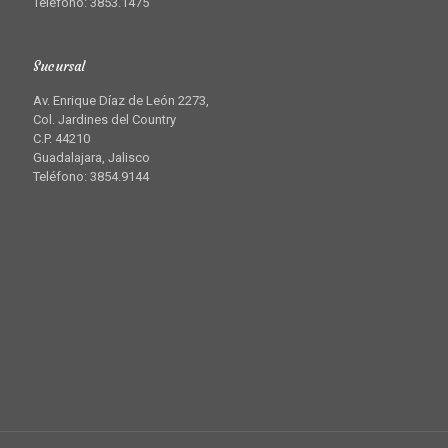
Teléfono: 3853.1475
Sucursal
Av. Enrique Díaz de León 2273,
Col. Jardines del Country
C.P. 44210
Guadalajara, Jalisco
Teléfono: 3854.9144