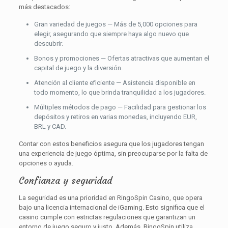
más destacados:
Gran variedad de juegos — Más de 5,000 opciones para
elegir, asegurando que siempre haya algo nuevo que
descubrir.
Bonos y promociones — Ofertas atractivas que aumentan el
capital de juego y la diversión.
Atención al cliente eficiente — Asistencia disponible en
todo momento, lo que brinda tranquilidad a los jugadores.
Múltiples métodos de pago — Facilidad para gestionar los
depósitos y retiros en varias monedas, incluyendo EUR,
BRL y CAD.
Contar con estos beneficios asegura que los jugadores tengan
una experiencia de juego óptima, sin preocuparse por la falta de
opciones o ayuda.
Confianza y seguridad
La seguridad es una prioridad en RingoSpin Casino, que opera
bajo una licencia internacional de iGaming. Esto significa que el
casino cumple con estrictas regulaciones que garantizan un
entorno de juego seguro y justo. Además, RingoSpin utiliza