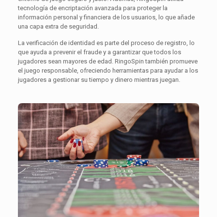
tecnología de encriptación avanzada para proteger la
información personal y financiera de los usuarios, lo que añade
una capa extra de seguridad.
La verificación de identidad es parte del proceso de registro, lo
que ayuda a prevenir el fraude y a garantizar que todos los
jugadores sean mayores de edad. RingoSpin también promueve
el juego responsable, ofreciendo herramientas para ayudar a los
jugadores a gestionar su tiempo y dinero mientras juegan.