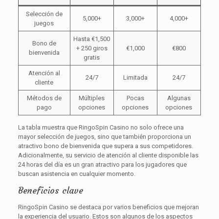
Selección de
5,000+
3,000+
4,000+
juegos
Hasta €1,500
Bono de
+ 250 giros
€1,000
€800
bienvenida
gratis
Atención al
24/7
Limitada
24/7
cliente
Métodos de
Múltiples
Pocas
Algunas
pago
opciones
opciones
opciones
La tabla muestra que RingoSpin Casino no solo ofrece una
mayor selección de juegos, sino que también proporciona un
atractivo bono de bienvenida que supera a sus competidores.
Adicionalmente, su servicio de atención al cliente disponible las
24 horas del día es un gran atractivo para los jugadores que
buscan asistencia en cualquier momento.
Beneficios clave
RingoSpin Casino se destaca por varios beneficios que mejoran
la experiencia del usuario. Estos son algunos de los aspectos