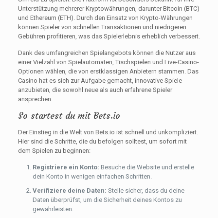
Unterstützung mehrerer Kryptowährungen, darunter Bitcoin (BTC)
und Ethereum (ETH). Durch den Einsatz von Krypto-Währungen
können Spieler von schnellen Transaktionen und niedrigeren
Gebühren profitieren, was das Spielerlebnis erheblich verbessert.
Dank des umfangreichen Spielangebots können die Nutzer aus
einer Vielzahl von Spielautomaten, Tischspielen und Live-Casino-
Optionen wählen, die von erstklassigen Anbietern stammen. Das
Casino hat es sich zur Aufgabe gemacht, innovative Spiele
anzubieten, die sowohl neue als auch erfahrene Spieler
ansprechen.
So startest du mit Bets.io
Der Einstieg in die Welt von Bets.io ist schnell und unkompliziert.
Hier sind die Schritte, die du befolgen solltest, um sofort mit
dem Spielen zu beginnen:
Registriere ein Konto:
Besuche die Website und erstelle
dein Konto in wenigen einfachen Schritten.
Verifiziere deine Daten:
Stelle sicher, dass du deine
Daten überprüfst, um die Sicherheit deines Kontos zu
gewährleisten.