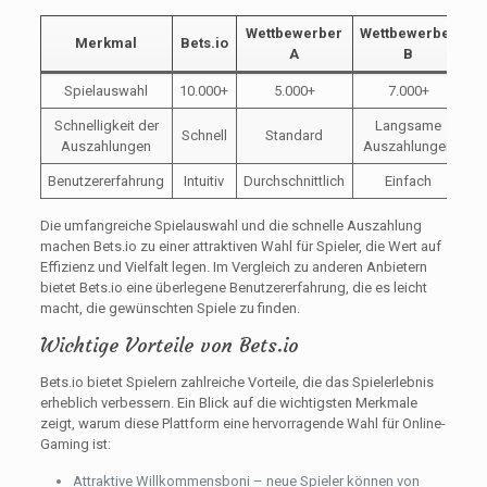
Wettbewerber
Wettbewerber
Merkmal
Bets.io
A
B
Spielauswahl
10.000+
5.000+
7.000+
Schnelligkeit der
Langsame
Schnell
Standard
Auszahlungen
Auszahlungen
Benutzererfahrung
Intuitiv
Durchschnittlich
Einfach
Die umfangreiche Spielauswahl und die schnelle Auszahlung
machen Bets.io zu einer attraktiven Wahl für Spieler, die Wert auf
Effizienz und Vielfalt legen. Im Vergleich zu anderen Anbietern
bietet Bets.io eine überlegene Benutzererfahrung, die es leicht
macht, die gewünschten Spiele zu finden.
Wichtige Vorteile von Bets.io
Bets.io bietet Spielern zahlreiche Vorteile, die das Spielerlebnis
erheblich verbessern. Ein Blick auf die wichtigsten Merkmale
zeigt, warum diese Plattform eine hervorragende Wahl für Online-
Gaming ist:
Attraktive Willkommensboni – neue Spieler können von