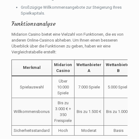
Großzügige Willkommensangebote zur Steigerung Ihres
Spielkapitals.
Funktionsanalyse
Midarion Casino bietet eine Vielzahl von Funktionen, die es von
anderen Online-Casinos abheben. Um Ihnen einen besseren
Überblick über die Funktionen zu geben, haben wir eine
Vergleichstabelle erstellt:
Midarion
Wettanbieter
Wettanbieter
Merkmal
Casino
A
B
Über
Spielauswahl
10.000
7.000 Spiele
5.000 Spiele
Spiele
Bis zu
3.000 € +
Willkommensbonus
Bis zu 1.500 €
Bis zu 1.000 €
350
Freispiele
Sicherheitsstandard
Hoch
Moderat
Basis