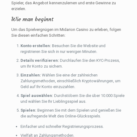
Spieler, das Angebot kennenzulernen und erste Gewinne zu
erzielen.
Wie man beginnt
Um das Spielvergnügen im Midarion Casino zu erleben, folgen
Sie diesen einfachen Schritten:
Konto erstellen:
Besuchen Sie die Website und
registrieren Sie sich in nur wenigen Minuten.
Details verifizieren:
Durchlaufen Sie den KYC-Prozess,
um Ihr Konto zu sichern.
Einzahlen:
Wählen Sie eine der zahlreichen
Zahlungsmethoden, einschließlich Kryptowährungen, um
Geld auf Ihr Konto einzuzahlen.
Spiel auswählen:
Durchstöbern Sie die über 10.000 Spiele
und wählen Sie Ihr Lieblingsspiel aus.
Spielen:
Beginnen Sie mit dem Spielen und genießen Sie
die aufregende Welt des Online-Glücksspiels.
Einfacher und schneller Registrierungsprozess.
Vielfalt an Zahlungsmethoden.