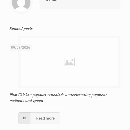
Related posts
09/08/2026
Pilot Chicken payouts revealed: understanding payment
methods and speed
Read more