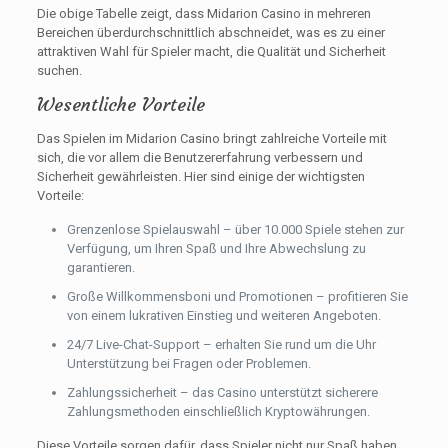
Die obige Tabelle zeigt, dass Midarion Casino in mehreren
Bereichen überdurchschnittlich abschneidet, was es zu einer
attraktiven Wahl für Spieler macht, die Qualität und Sicherheit
suchen.
Wesentliche Vorteile
Das Spielen im Midarion Casino bringt zahlreiche Vorteile mit
sich, die vor allem die Benutzererfahrung verbessern und
Sicherheit gewährleisten. Hier sind einige der wichtigsten
Vorteile:
Grenzenlose Spielauswahl – über 10.000 Spiele stehen zur
Verfügung, um Ihren Spaß und Ihre Abwechslung zu
garantieren.
Große Willkommensboni und Promotionen – profitieren Sie
von einem lukrativen Einstieg und weiteren Angeboten.
24/7 Live-Chat-Support – erhalten Sie rund um die Uhr
Unterstützung bei Fragen oder Problemen.
Zahlungssicherheit – das Casino unterstützt sicherere
Zahlungsmethoden einschließlich Kryptowährungen.
Diese Vorteile sorgen dafür, dass Spieler nicht nur Spaß haben,