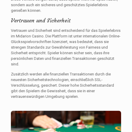
sondern auch ein sicheres und geschütztes Spielerlebnis
genießen können.
Vertrauen und Sicherheit
Vertrauen und Sicherheit sind entscheidend für das Spielerlebnis
im Midarion Casino. Die Plattform ist unter internationalen Online-
Glücksspielvorschriften lizenziert, was bedeutet, dass sie
strengen Standards zur Gewährleistung von Fairness und
Sicherheit entspricht. Spieler können sicher sein, dass ihre
persönlichen Daten und finanziellen Transaktionen geschützt
sind.
Zusätzlich werden alle finanziellen Transaktionen durch die
neuesten Sicherheitstechnologien, einschließlich SSL-
Verschlüsselung, gesichert. Dieser hohe Sicherheitsstandard
gibt den Spielern die Gewissheit, dass sie in einer
vertrauenswürdigen Umgebung spielen.