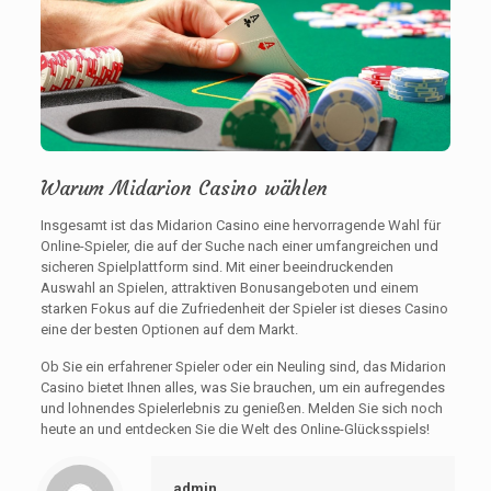
Warum Midarion Casino wählen
Insgesamt ist das Midarion Casino eine hervorragende Wahl für
Online-Spieler, die auf der Suche nach einer umfangreichen und
sicheren Spielplattform sind. Mit einer beeindruckenden
Auswahl an Spielen, attraktiven Bonusangeboten und einem
starken Fokus auf die Zufriedenheit der Spieler ist dieses Casino
eine der besten Optionen auf dem Markt.
Ob Sie ein erfahrener Spieler oder ein Neuling sind, das Midarion
Casino bietet Ihnen alles, was Sie brauchen, um ein aufregendes
und lohnendes Spielerlebnis zu genießen. Melden Sie sich noch
heute an und entdecken Sie die Welt des Online-Glücksspiels!
admin