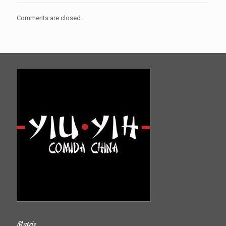
Comments are closed.
Matriz