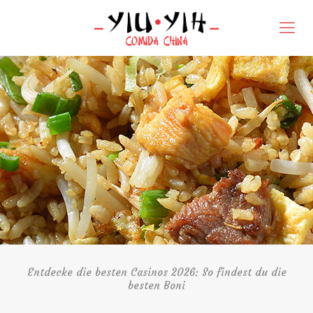
Entdecke die besten Casinos 2026: So findest du die
besten Boni