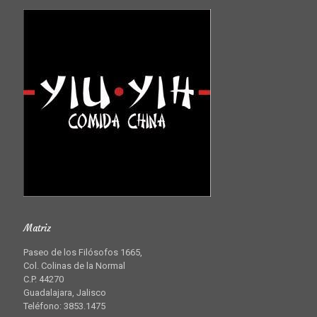
Matriz
Paseo de los Filósofos 1665,
Col. Colinas de la Normal
C.P. 44270
Guadalajara, Jalisco
Teléfono: 3853.1475