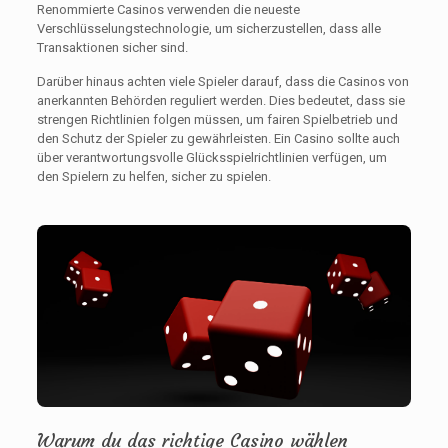
Renommierte Casinos verwenden die neueste
Verschlüsselungstechnologie, um sicherzustellen, dass alle
Transaktionen sicher sind.
Darüber hinaus achten viele Spieler darauf, dass die Casinos von
anerkannten Behörden reguliert werden. Dies bedeutet, dass sie
strengen Richtlinien folgen müssen, um fairen Spielbetrieb und
den Schutz der Spieler zu gewährleisten. Ein Casino sollte auch
über verantwortungsvolle Glücksspielrichtlinien verfügen, um
den Spielern zu helfen, sicher zu spielen.
Warum du das richtige Casino wählen