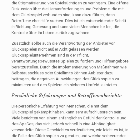
die Stigmatisierung von Spielsüchtigen zu verringern. Eine offene
Diskussion über die Herausforderungen und Probleme, die mit
dem Glücksspiel verbunden sind, kann dazu führen, dass
Betroffene eher Hilfe suchen. Dies ist ein entscheidender Schritt
in Richtung Genesung und kann vielen Menschen helfen, die
Kontrolle über ihr Leben zurückzugewinnen.
Zusätzlich sollte auch die Verantwortung der Anbieter von
Glücksspielen nicht außer Acht gelassen werden.
Glücksspielunternehmen sind in der Pflicht,
verantwortungsbewusstes Spielen zu fördern und Hilfsangebote
bereitzustellen. Durch die Implementierung von Maßnahmen wie
Selbstausschluss oder Spiellimits können Anbieter dazu
beitragen, die negativen Auswirkungen des Glücksspiels zu
minimieren und den Spielern ein sicheres Umfeld zu bieten.
Persönliche Erfahrungen und Betroffenenberichte
Die persönliche Erfahrung von Menschen, die mit dem
Glücksspiel gekämpft haben, kann sehr aufschlussreich sein.
Viele berichten von einem anfänglichen Gefühl der Kontrolle und
des Spaßes, das sich jedoch schnell in eine Abhängigkeit
verwandelte. Diese Geschichten verdeutlichen, wie leicht es ist, in
die Falle des Glücksspiels zu geraten, und welche verheerenden