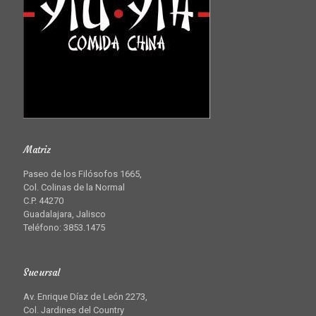
Matriz
Paseo de los Filósofos 1665,
Col. Colinas de la Normal
C.P. 44270
Guadalajara, Jalisco
Teléfono: 3853.1475
Sucursal
Av. Enrique Díaz de León 2273,
Col. Jardines del Country