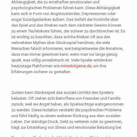
Abhängigkeit, die zu ernsthaften emotionalen und
psychologischen Problemen führen kann. Diese Abhängigkeit
kann sich in Form von Angstzuständen, Depressionen oder
sogar Suizidgedanken äußern. Das Gefühl der Kontrolle über
das Spiel und das Streben nach dem nächsten Gewinn können
zu einem Teufelskreis führen, der schwer zu durchbrechen ist. Es
ist wichtig zu beachten, dass solche Risiken oft aus den
verbreiteten Mythen über Glücksspiel herrühren, die viele
Menschen falsch informieren, wie beispielsweise die Annahme,
dass man immer gewinnen kann, wenn man nur lange genug
spielt, was völlig unrealistisch ist. Viele Spieler entdecken
heutzutage Plattformen wie
mineslotgame.de
, um ihre
Erfahrungen sicherer zu gestalten.
Zudem kann Glücksspiel das soziale Umfeld des Spielers
belasten. Oft ziehen sich Betroffene von Freunden und Familie
zurück, weil sie Angst haben, als Spielsüchtige wahrgenommen
zu werden. Diese Isolation verstärkt die psychischen Probleme
und führt häufig zu einem weiteren Rückzug aus dem sozialen
Leben. Der ständige Druck, Geld zu verlieren oder zu gewinnen,
trägt zur Entstehung von Stress und emotionaler Belastung bei.