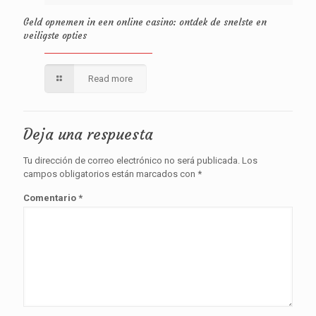
Geld opnemen in een online casino: ontdek de snelste en
veiligste opties
Read more
Deja una respuesta
Tu dirección de correo electrónico no será publicada.
Los
campos obligatorios están marcados con
*
Comentario
*