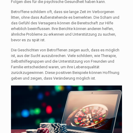
Folgen dies für die psychische Gesundheit haben kann.
Betroffene schildern oft, dass sie lange Zeit im Verborgenen
litten, ohne dass Außenstehende es bemerkten. Die Scham und
das Gefühl des Versagens können die Bereitschaft zur Hilfe
erheblich beeinflussen. Ihre Berichte können anderen helfen,
ähnliche Probleme zu erkennen und Unterstützung zu suchen,
bevor es zu spät ist.
Die Geschichten von Betroffenen zeigen auch, dass es möglich
ist, aus der Sucht auszubrechen. Viele schildern, wie Therapie,
Selbsthilfegruppen und die Unterstützung von Freunden und
Familie entscheidend waren, um ihre Lebensqualität
zurückzugewinnen. Diese positiven Beispiele können Hoffnung
geben und zeigen, dass Veränderung möglich ist.