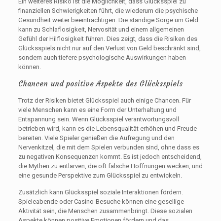
Ein weiteres Risiko ist die Möglichkeit, dass Glücksspiel zu
finanziellen Schwierigkeiten führt, die wiederum die psychische
Gesundheit weiter beeinträchtigen. Die ständige Sorge um Geld
kann zu Schlaflosigkeit, Nervosität und einem allgemeinen
Gefühl der Hilflosigkeit führen. Dies zeigt, dass die Risiken des
Glücksspiels nicht nur auf den Verlust von Geld beschränkt sind,
sondern auch tiefere psychologische Auswirkungen haben
können.
Chancen und positive Aspekte des Glücksspiels
Trotz der Risiken bietet Glücksspiel auch einige Chancen. Für
viele Menschen kann es eine Form der Unterhaltung und
Entspannung sein. Wenn Glücksspiel verantwortungsvoll
betrieben wird, kann es die Lebensqualität erhöhen und Freude
bereiten. Viele Spieler genießen die Aufregung und den
Nervenkitzel, die mit dem Spielen verbunden sind, ohne dass es
zu negativen Konsequenzen kommt. Es ist jedoch entscheidend,
die Mythen zu entlarven, die oft falsche Hoffnungen wecken, und
eine gesunde Perspektive zum Glücksspiel zu entwickeln.
Zusätzlich kann Glücksspiel soziale Interaktionen fördern.
Spieleabende oder Casino-Besuche können eine gesellige
Aktivität sein, die Menschen zusammenbringt. Diese sozialen
Aspekte können positive Emotionen fördern und das