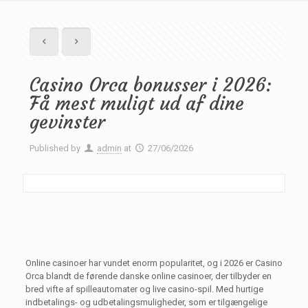
Casino Orca bonusser i 2026:
Få mest muligt ud af dine
gevinster
Published by
admin
at
27/06/2026
Online casinoer har vundet enorm popularitet, og i 2026 er Casino
Orca blandt de førende danske online casinoer, der tilbyder en
bred vifte af spilleautomater og live casino-spil. Med hurtige
indbetalings- og udbetalingsmuligheder, som er tilgængelige