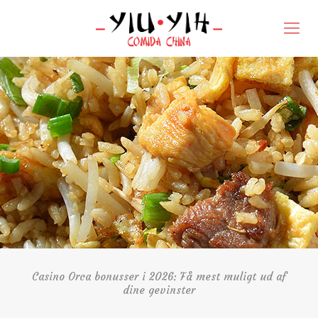
Casino Orca bonusser i 2026: Få mest muligt ud af
dine gevinster