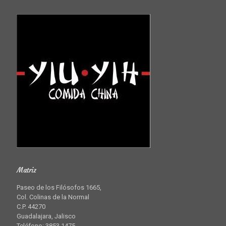
Matriz
Paseo de los Filósofos 1665,
Col. Colinas de la Normal
C.P. 44270
Guadalajara, Jalisco
Teléfono: 3853.1475