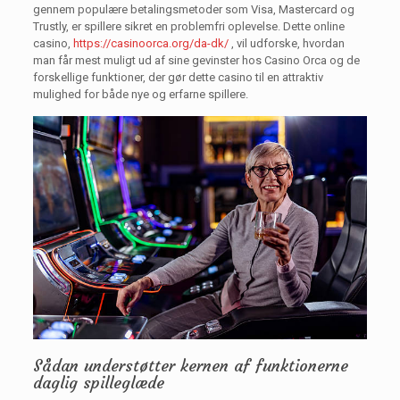
gennem populære betalingsmetoder som Visa, Mastercard og
Trustly, er spillere sikret en problemfri oplevelse. Dette online
casino,
https://casinoorca.org/da-dk/
, vil udforske, hvordan
man får mest muligt ud af sine gevinster hos Casino Orca og de
forskellige funktioner, der gør dette casino til en attraktiv
mulighed for både nye og erfarne spillere.
Sådan understøtter kernen af funktionerne
daglig spilleglæde