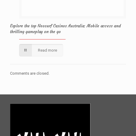
Explore the top Neosurf Casinos Australia: Mobile access and
thrilling gameplay on the go
Read more
Comments are closed.