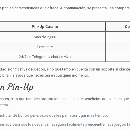
por las características que ofrece. A continuación, se presenta una comparac
Pin-Up Casino
Co
Más de 2,000
Excelente
24/7 en Telegram y chat en vivo
d significativa de juegos, sino que también cuenta con un soporte al cliente
cibirán la ayuda que necesiten en cualquier momento.
en Pin-Up
antes, sino que también proporciona una serie de beneficios adicionales que 
forma:
disfrutar de bonos generosos que les permiten jugar más tiempo.
señada para que los usuarios naveguen fácilmente y encuentren sus juegos fa