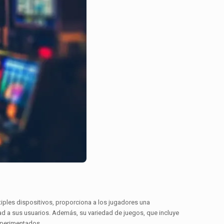
ltiples dispositivos, proporciona a los jugadores una
dad a sus usuarios. Además, su variedad de juegos, que incluye
xperimentados.