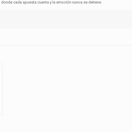
, donde cada apuesta cuenta y la emoción nunca se detiene.