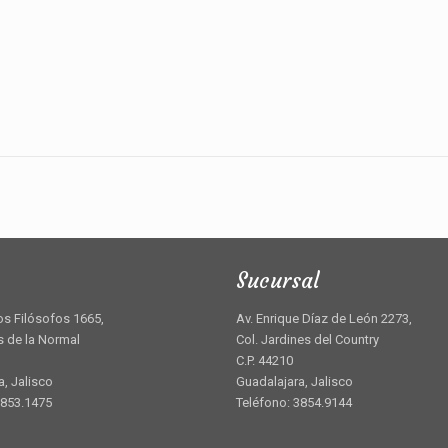
Sucursal
os Filósofos 1665,
Av. Enrique Díaz de León 2273,
s de la Normal
Col. Jardines del Country
C.P. 44210
a, Jalisco
Guadalajara, Jalisco
3853.1475
Teléfono: 3854.9144