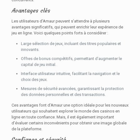
Avantages clés
Les utilisateurs d’Amaur peuvent s’attendre à plusieurs
avantages significatifs, qui peuvent enrichir leur expérience de
jeu en ligne. Voici quelques points forts à considérer :
Large sélection de jeux, incluant des titres populaires et
innovants.
Offres de bonus compétitifs, permettant d’augmenter le
capital de jeu initial.
Interface utilisateur intuitive, facilitant la navigation et le
choix des jeux.
Mesures de sécurité avancées, garantissant la protection
des données personnelles et des transactions.
Ces avantages font d’Amaur une option idéale pour les nouveaux
utilisateurs qui souhaitent explorer le monde des casinos en
ligne en toute confiance. Mais, il est également important
d’évaluer certains inconvénients pour obtenir une image globale
de la plateforme.
Confiance et sécurité