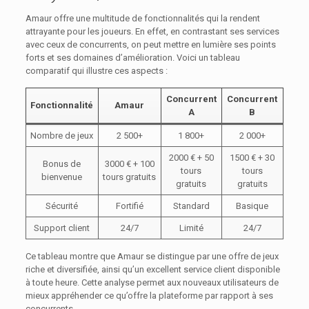
Amaur offre une multitude de fonctionnalités qui la rendent
attrayante pour les joueurs. En effet, en contrastant ses services
avec ceux de concurrents, on peut mettre en lumière ses points
forts et ses domaines d’amélioration. Voici un tableau
comparatif qui illustre ces aspects :
Concurrent
Concurrent
Fonctionnalité
Amaur
A
B
Nombre de jeux
2 500+
1 800+
2 000+
2000 € + 50
1500 € + 30
Bonus de
3000 € + 100
tours
tours
bienvenue
tours gratuits
gratuits
gratuits
Sécurité
Fortifié
Standard
Basique
Support client
24/7
Limité
24/7
Ce tableau montre que Amaur se distingue par une offre de jeux
riche et diversifiée, ainsi qu’un excellent service client disponible
à toute heure. Cette analyse permet aux nouveaux utilisateurs de
mieux appréhender ce qu’offre la plateforme par rapport à ses
concurrents.