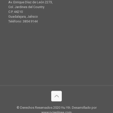
Av. Enrique Díaz de León 2273,
Col. Jardines del Country
C.P. 44210
Guadalajara, Jalisco
Teléfono: 3854.9144
© Derechos Reservados 2020 Yiu Yih. Desarrollado por
www.pcienlinea.com