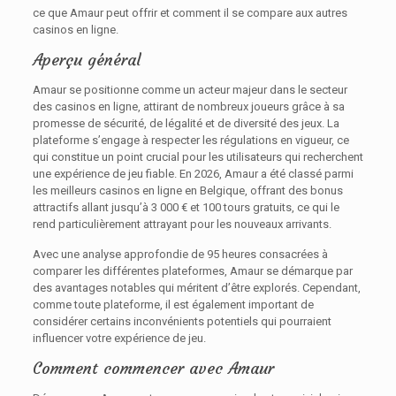
ce que Amaur peut offrir et comment il se compare aux autres
casinos en ligne.
Aperçu général
Amaur se positionne comme un acteur majeur dans le secteur
des casinos en ligne, attirant de nombreux joueurs grâce à sa
promesse de sécurité, de légalité et de diversité des jeux. La
plateforme s’engage à respecter les régulations en vigueur, ce
qui constitue un point crucial pour les utilisateurs qui recherchent
une expérience de jeu fiable. En 2026, Amaur a été classé parmi
les meilleurs casinos en ligne en Belgique, offrant des bonus
attractifs allant jusqu’à 3 000 € et 100 tours gratuits, ce qui le
rend particulièrement attrayant pour les nouveaux arrivants.
Avec une analyse approfondie de 95 heures consacrées à
comparer les différentes plateformes, Amaur se démarque par
des avantages notables qui méritent d’être explorés. Cependant,
comme toute plateforme, il est également important de
considérer certains inconvénients potentiels qui pourraient
influencer votre expérience de jeu.
Comment commencer avec Amaur