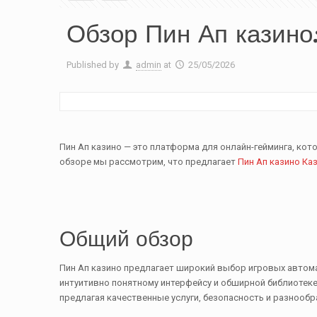
Обзор Пин Ап казино:
Published by
admin
at
25/05/2026
Пин Ап казино — это платформа для онлайн-гейминга, ко
обзоре мы рассмотрим, что предлагает
Пин Ап казино Ка
Общий обзор
Пин Ап казино предлагает широкий выбор игровых автома
интуитивно понятному интерфейсу и обширной библиотеке 
предлагая качественные услуги, безопасность и разнооб