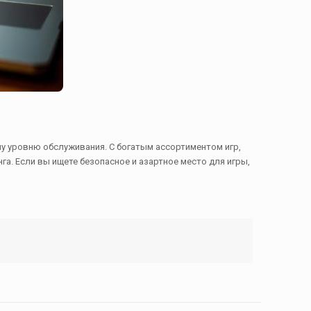
у уровню обслуживания. С богатым ассортиментом игр,
. Если вы ищете безопасное и азартное место для игры,