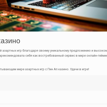
казино
й азартных игр благодаря своему уникальному предложению и высоком
екомендовала себя как востребованный сервис в мире онлайн-гейминга
ывающем мире азартных игр с Пин Ап казино. Удачи в игре!