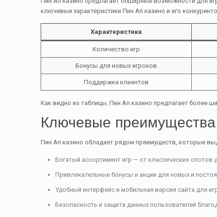
Пин Ап казино предлагает обширные возможности для игр
ключевые характеристики Пин Ап казино и его конкуренто
Характеристика
Количество игр
Бонусы для новых игроков
Поддержка клиентов
Как видно из таблицы, Пин Ап казино предлагает более ш
Ключевые преимущества
Пин Ап казино обладает рядом преимуществ, которые выд
Богатый ассортимент игр — от классических слотов
Привлекательные бонусы и акции для новых и постоя
Удобный интерфейс и мобильная версия сайта для иг
Безопасность и защита данных пользователей благо