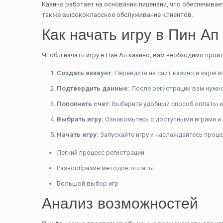
Казино работает на основании лицензии, что обеспечивае
также высококлассное обслуживание клиентов.
Как начать игру в Пин Ап
Чтобы начать игру в Пин Ап казино, вам необходимо прой
Создать аккаунт:
Перейдите на сайт казино и зареги
Подтвердить данные:
После регистрации вам нужн
Пополнить счет:
Выберите удобный способ оплаты и 
Выбрать игру:
Ознакомьтесь с доступными играми и 
Начать игру:
Запускайте игру и наслаждайтесь проце
Легкий процесс регистрации
Разнообразие методов оплаты
Большой выбор игр
Анализ возможностей