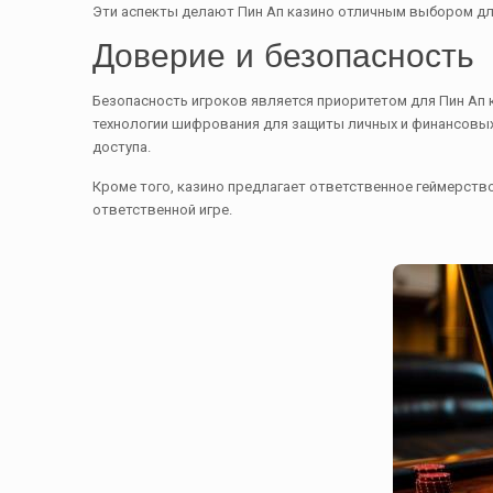
Эти аспекты делают Пин Ап казино отличным выбором для
Доверие и безопасность
Безопасность игроков является приоритетом для Пин Ап 
технологии шифрования для защиты личных и финансовы
доступа.
Кроме того, казино предлагает ответственное геймерств
ответственной игре.