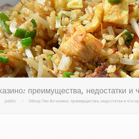
казино: преимущества, недостатки и ч
public
Обзор Пин Ап казино: преимущества, недостатки и что н