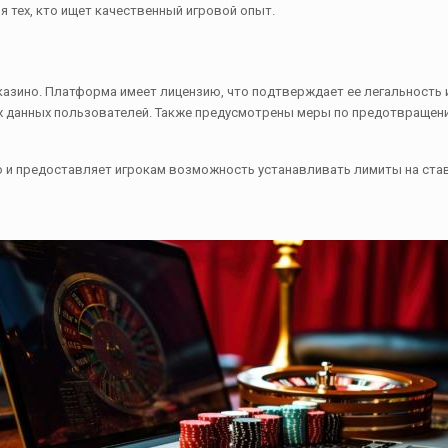
 тех, кто ищет качественный игровой опыт.
казино. Платформа имеет лицензию, что подтверждает ее легальность
х данных пользователей. Также предусмотрены меры по предотвращен
о и предоставляет игрокам возможность устанавливать лимиты на став