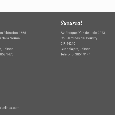
Sucursal
os Filósofos 1665,
Av. Enrique Díaz de León 2273,
s de la Normal
Col. Jardines del Country
C.P. 44210
a, Jalisco
Guadalajara, Jalisco
3853.1475
Teléfono: 3854.9144
cienlinea.com